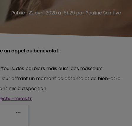
Publié : 22 avril 2020 à 16h29 par Pauline Saintive
ce un appel au bénévolat.
iffeurs, des barbiers mais aussi des masseurs.
en leur offrant un moment de détente et de bien-être.
nt mis à disposition.
@chu-reims.fr