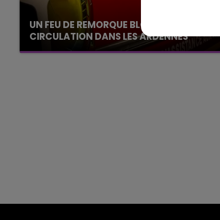
14h00 - 15h00
La Radio Pop
UN FEU DE REMORQUE BLOQUE LA
CIRCULATION DANS LES ARDENNES
Un feu de remorque s'est déclaré ce mercredi
en fin de matinée sur l'A34.