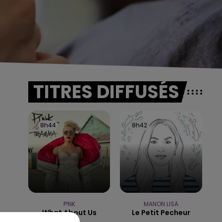
TITRES DIFFUSÉS
8h44
8h44
8h42
8h42
P!NK
MANON LISA
What About Us
Le Petit Pecheur