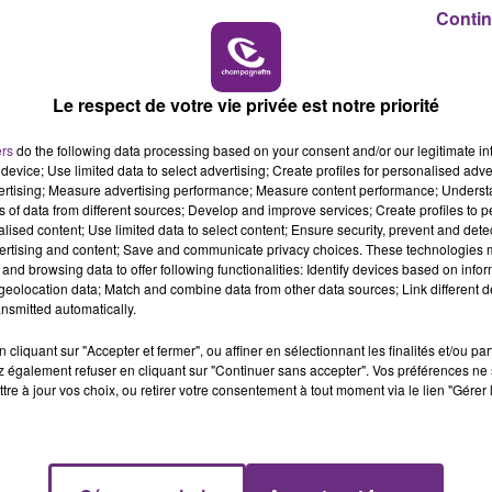
14h00 - 15h00
Contin
LA RADIO POP
Le respect de votre vie privée est notre priorité
ers
do the following data processing based on your consent and/or our legitimate int
device; Use limited data to select advertising; Create profiles for personalised adver
vertising; Measure advertising performance; Measure content performance; Unders
ns of data from different sources; Develop and improve services; Create profiles to 
alised content; Use limited data to select content; Ensure security, prevent and detect
ertising and content; Save and communicate privacy choices. These technologies
and browsing data to offer following functionalities: Identify devices based on infor
eolocation data; Match and combine data from other data sources; Link different de
nsmitted automatically.
cliquant sur "Accepter et fermer", ou affiner en sélectionnant les finalités et/ou pa
 également refuser en cliquant sur "Continuer sans accepter". Vos préférences ne 
tre à jour vos choix, ou retirer votre consentement à tout moment via le lien "Gérer 