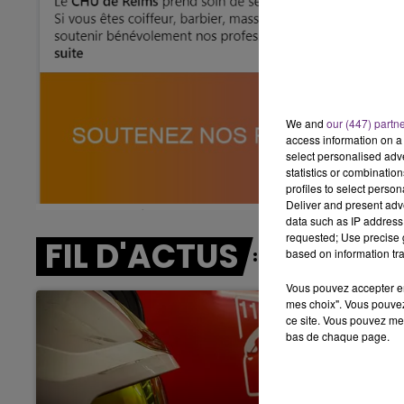
10h00 - 14h00
LE TICKET DE CAISSE
We and
our (447) partn
access information on a 
select personalised ad
statistics or combinatio
profiles to select person
Deliver and present adv
data such as IP address 
requested; Use precise g
FIL D'ACTUS
based on information tra
Vous pouvez accepter en 
mes choix". Vous pouvez
ce site. Vous pouvez met
bas de chaque page.