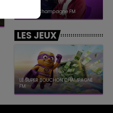
19h00 - 19h15
LA POP MACHINE - CHAMPAGNE FM
LES JEUX
LE SUPER BOUCHON CHAMPAGNE
FM
avec La Famille Champagne FM, à 8H10