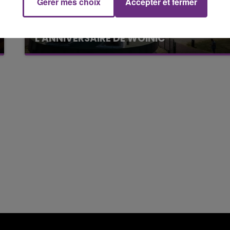
Gérer mes choix
Accepter et fermer
15h00 - 19h00
Le Club Champagne FM
VENEZ FÊTER CE WEEK-END
L'ANNIVERSAIRE DE WOINIC
Ce samedi 8 août sera un grand jour :
l'anniversaire du plus gros sanglier du monde.
Une fête est donc organisée et vous êtes tous
conviés !