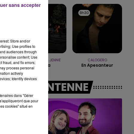
15h00 - 19h00
uer sans accepter
LE CLUB CHAMPAGNE FM
8h34
8h34
8h30
8h30
erest: Store and/or
tising; Use profiles to
tand audiences through
personalise content; Use
TAME IMPALA & JENNIE
CALOGERO
 fraud, and fix errors;
Dracula
En Apesanteur
 may process personal
mation actively
vices; Identify devices
A L'ANTENNE
rtenaires dans "Gérer
s'appliqueront que pour
les cookies" situé en