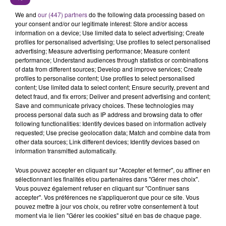
L'INSPECTION DU TRAVAIL RAPPELLE À
L'ORDRE SUR LES CONDITIONS DE...
We and
our (447) partners
do the following data processing based on
your consent and/or our legitimate interest: Store and/or access
Alors que les dates de début des vendange 2026
information on a device; Use limited data to select advertising; Create
s'est avéré être plus précoce que prévu,
profiles for personalised advertising; Use profiles to select personalised
l'inspection du Travail en profite pour rappeler
advertising; Measure advertising performance; Measure content
TITRES DIFFUSÉS
performance; Understand audiences through statistics or combinations
les conditions de...
of data from different sources; Develop and improve services; Create
profiles to personalise content; Use profiles to select personalised
content; Use limited data to select content; Ensure security, prevent and
9h08
9h08
9h04
9h04
detect fraud, and fix errors; Deliver and present advertising and content;
Save and communicate privacy choices. These technologies may
process personal data such as IP address and browsing data to offer
following functionalities: Identify devices based on information actively
requested; Use precise geolocation data; Match and combine data from
other data sources; Link different devices; Identify devices based on
information transmitted automatically.
Vous pouvez accepter en cliquant sur "Accepter et fermer", ou affiner en
sélectionnant les finalités et/ou partenaires dans "Gérer mes choix".
Vous pouvez également refuser en cliquant sur "Continuer sans
BRICE CONRAD
ALEX WARREN
accepter". Vos préférences ne s'appliqueront que pour ce site. Vous
Oh La
Fever Dream
pouvez mettre à jour vos choix, ou retirer votre consentement à tout
moment via le lien "Gérer les cookies" situé en bas de chaque page.
8h57
8h57
8h51
8h51