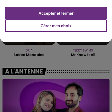
Accepter et fermer
Gérer mes choix
ORIA
TEDDY SWIMS
Soiree Mondaine
Mr Know It All
A L'ANTENNE