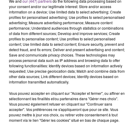
C'était l'une des institutions du centre-ville
We and
our (447) partners
do the following data processing based on
your consent and/or our legitimate interest: Store and/or access
rémois. Le magasin JouéClub est contraint de
information on a device; Use limited data to select advertising; Create
fermer ses portes.
TITRES DIFFUSÉS
profiles for personalised advertising; Use profiles to select personalised
advertising; Measure advertising performance; Measure content
performance; Understand audiences through statistics or combinations
of data from different sources; Develop and improve services; Create
14h10
14h10
14h06
14h06
profiles to personalise content; Use profiles to select personalised
content; Use limited data to select content; Ensure security, prevent and
detect fraud, and fix errors; Deliver and present advertising and content;
Save and communicate privacy choices. These technologies may
process personal data such as IP address and browsing data to offer
following functionalities: Identify devices based on information actively
requested; Use precise geolocation data; Match and combine data from
other data sources; Link different devices; Identify devices based on
information transmitted automatically.
Vous pouvez accepter en cliquant sur "Accepter et fermer", ou affiner en
sélectionnant les finalités et/ou partenaires dans "Gérer mes choix".
TAYLOR SWIFT
CELINE DION
I Knew It, I Knew You
On Ne Change Pas
Vous pouvez également refuser en cliquant sur "Continuer sans
accepter". Vos préférences ne s'appliqueront que pour ce site. Vous
pouvez mettre à jour vos choix, ou retirer votre consentement à tout
14h02
14h02
14h00
14h00
moment via le lien "Gérer les cookies" situé en bas de chaque page.