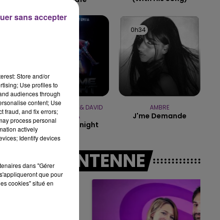
uer sans accepter
14h00 - 15h00
LA RADIO POP
0h37
0h37
0h34
0h34
s
erest: Store and/or
tising; Use profiles to
tand audiences through
personalise content; Use
JENNIFER LOPEZ & DAVID
AMBRE
 fraud, and fix errors;
J'me Demande
GUETTA
 may process personal
Save Me Tonight
mation actively
vices; Identify devices
A L'ANTENNE
rtenaires dans "Gérer
s'appliqueront que pour
les cookies" situé en