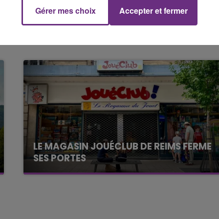
Gérer mes choix
Accepter et fermer
14h00 - 15h00
La Radio Pop
LE MAGASIN JOUÉCLUB DE REIMS FERME
SES PORTES
C'était l'une des institutions du centre-ville
rémois. Le magasin JouéClub est contraint de
fermer ses portes.