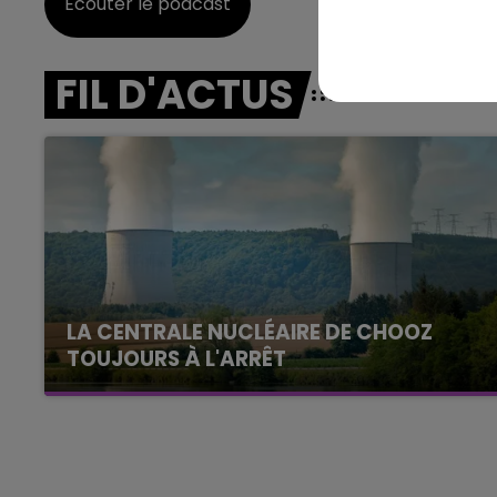
Écouter le podcast
10h00 - 14h00
FIL D'ACTUS
LE TICKET DE CAISSE
LA CENTRALE NUCLÉAIRE DE CHOOZ
TOUJOURS À L'ARRÊT
Cela fait déjà une semaine que la centrale
nucléaire ardennaise est à l'arrêt. Une situation
justifiée par la sécheresse intense qui est
toujours présente.