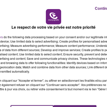
Contin
10h00 - 14h00
LE TICKET DE CAISSE
 une quinzaine d'années à se désintégrer... véritable fléau
Le respect de votre vie privée est notre priorité
haque année, plus de 30 milliards de mégots de cigarette
ers
do the following data processing based on your consent and/or our legitimate int
device; Use limited data to select advertising; Create profiles for personalised adver
rey Speyer, qui a trouvé une solution pour transformer le
vertising; Measure advertising performance; Measure content performance; Unders
ns of data from different sources; Develop and improve services; Create profiles to 
alised content; Use limited data to select content; Ensure security, prevent and detect
ertising and content; Save and communicate privacy choices. These technologies
gi
a développé une culture de champignons capable de
and browsing data to offer following functionalities: Identify devices based on infor
former ces derniers en matériaux non-polluants.
eolocation data; Match and combine data from other data sources; Link different de
nsmitted automatically.
cliquant sur "Accepter et fermer", ou affiner en sélectionnant les finalités et/ou pa
 également refuser en cliquant sur "Continuer sans accepter". Vos préférences ne 
 mégots, au
tre à jour vos choix, ou retirer votre consentement à tout moment via le lien "Gérer 
Cabaret Vert
, du 22 au 25 août, où sont