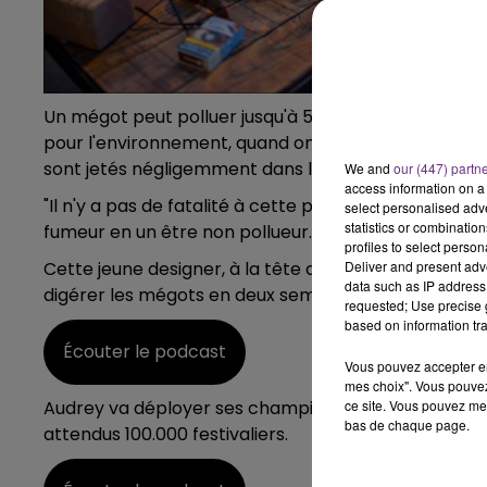
LE
6h00 - 10h00
LA FAMILLE
Un mégot peut polluer jusqu'à 500 litres d'eau, il met
pour l'environnement, quand on sait qu'en France, c
sont jetés négligemment dans la nature.
We and
our (447) partn
access information on a 
"Il n'y a pas de fatalité à cette pollution", pour Aud
select personalised ad
statistics or combinatio
fumeur en un être non pollueur.
profiles to select person
Cette jeune designer, à la tête de la star-up
Deliver and present adv
Puri Fun
data such as IP address 
digérer les mégots en deux semaines, puis de trans
requested; Use precise g
based on information tra
Écouter le podcast
Vous pouvez accepter en 
mes choix". Vous pouvez
Audrey va déployer ses champignons mangeurs de
ce site. Vous pouvez met
bas de chaque page.
attendus 100.000 festivaliers.