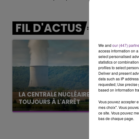
LE BEST OF DE LA FAMILLE
CHAMPAGNE FM
FIL D'ACTUS
We and
our (447) partn
access information on a 
select personalised ad
statistics or combinatio
profiles to select person
Deliver and present adv
data such as IP address 
requested; Use precise g
based on information tra
LA CENTRALE NUCLÉAIRE DE CHOOZ
TOUJOURS À L'ARRÊT
Vous pouvez accepter en 
mes choix". Vous pouvez
Cela fait déjà une semaine que la centrale
ce site. Vous pouvez met
nucléaire ardennaise est à l'arrêt. Une situation
bas de chaque page.
justifiée par la sécheresse intense qui est
toujours présente.