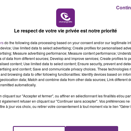
6h00 - 10h00
Contin
LA FAMILLE
Le respect de votre vie privée est notre priorité
ers
do the following data processing based on your consent and/or our legitimate int
device; Use limited data to select advertising; Create profiles for personalised adver
vertising; Measure advertising performance; Measure content performance; Unders
ns of data from different sources; Develop and improve services; Create profiles to 
alised content; Use limited data to select content; Ensure security, prevent and detect
ertising and content; Save and communicate privacy choices. These technologies
and browsing data to offer following functionalities: Identify devices based on infor
eolocation data; Match and combine data from other data sources; Link different de
nsmitted automatically.
LE MAGASIN JOUÉCLUB DE REIMS FERME
SES PORTES
cliquant sur "Accepter et fermer", ou affiner en sélectionnant les finalités et/ou pa
 également refuser en cliquant sur "Continuer sans accepter". Vos préférences ne 
C'était l'une des institutions du centre-ville
tre à jour vos choix, ou retirer votre consentement à tout moment via le lien "Gérer 
rémois. Le magasin JouéClub est contraint de
fermer ses portes.