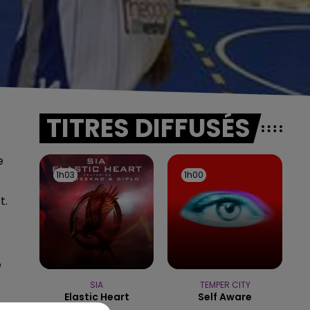
TITRES DIFFUSÉS
e
1h03
1h03
1h00
1h00
t.
e
SIA
TEMPER CITY
Elastic Heart
Self Aware