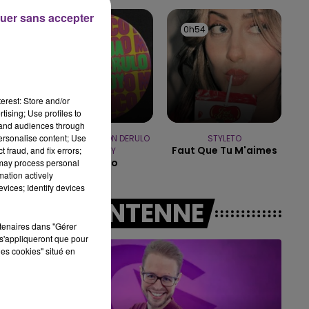
10h00 - 14h00
uer sans accepter
LE TICKET DE CAISSE
0h58
0h58
0h54
0h54
erest: Store and/or
tising; Use profiles to
tand audiences through
personalise content; Use
DJ GOJA & JASON DERULO
STYLETO
Faut Que Tu M'aimes
 fraud, and fix errors;
& MELODY
Mi Chico
 may process personal
mation actively
vices; Identify devices
A L'ANTENNE
rtenaires dans "Gérer
s'appliqueront que pour
les cookies" situé en