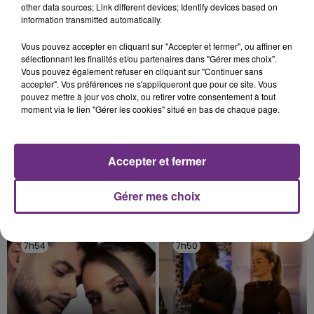
TITRES DIFFUSÉS
other data sources; Link different devices; Identify devices based on
information transmitted automatically.
Vous pouvez accepter en cliquant sur "Accepter et fermer", ou affiner en
8h00
8h00
7h57
7h57
sélectionnant les finalités et/ou partenaires dans "Gérer mes choix".
Vous pouvez également refuser en cliquant sur "Continuer sans
accepter". Vos préférences ne s'appliqueront que pour ce site. Vous
pouvez mettre à jour vos choix, ou retirer votre consentement à tout
moment via le lien "Gérer les cookies" situé en bas de chaque page.
Accepter et fermer
JENNIFER LOPEZ & DAVID GUETTA
ARIANA GRANDE
Gérer mes choix
Save Me Tonight
Hate That I Made You Love
Me
7h54
7h54
7h50
7h50