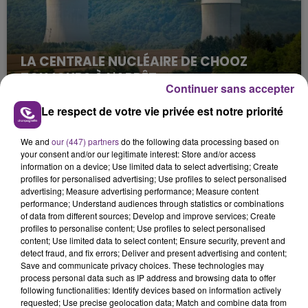
LA CENTRALE NUCLÉAIRE DE CHOOZ
TOUJOURS À L'ARRÊT
Continuer sans accepter
Cela fait déjà une semaine que la centrale
Le respect de votre vie privée est notre priorité
nucléaire ardennaise est à l'arrêt. Une situation
justifiée par la sécheresse intense qui est toujours
We and
our (447) partners
do the following data processing based on
présente.
your consent and/or our legitimate interest: Store and/or access
information on a device; Use limited data to select advertising; Create
profiles for personalised advertising; Use profiles to select personalised
advertising; Measure advertising performance; Measure content
performance; Understand audiences through statistics or combinations
of data from different sources; Develop and improve services; Create
profiles to personalise content; Use profiles to select personalised
LE MAGASIN JOUÉCLUB DE REIMS FERME
content; Use limited data to select content; Ensure security, prevent and
SES PORTES
detect fraud, and fix errors; Deliver and present advertising and content;
Save and communicate privacy choices. These technologies may
C'était l'une des institutions du centre-ville
process personal data such as IP address and browsing data to offer
rémois. Le magasin JouéClub est contraint de
following functionalities: Identify devices based on information actively
fermer ses portes.
requested; Use precise geolocation data; Match and combine data from