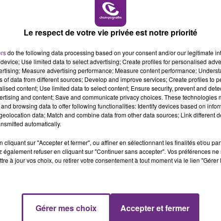
7h00 - 11h00
BEST OF
Le respect de votre vie privée est notre priorité
LE MAGASIN JOUÉCLUB DE REIMS FERME
ers
do the following data processing based on your consent and/or our legitimate int
SES PORTES
device; Use limited data to select advertising; Create profiles for personalised adver
vertising; Measure advertising performance; Measure content performance; Unders
C'était l'une des institutions du centre-ville
ns of data from different sources; Develop and improve services; Create profiles to 
rémois. Le magasin JouéClub est contraint de
alised content; Use limited data to select content; Ensure security, prevent and detect
ertising and content; Save and communicate privacy choices. These technologies
fermer ses portes.
and browsing data to offer following functionalities: Identify devices based on infor
eolocation data; Match and combine data from other data sources; Link different de
nsmitted automatically.
cliquant sur "Accepter et fermer", ou affiner en sélectionnant les finalités et/ou pa
 également refuser en cliquant sur "Continuer sans accepter". Vos préférences ne 
tre à jour vos choix, ou retirer votre consentement à tout moment via le lien "Gérer 
11h00 - 16h00
Gérer mes choix
Accepter et fermer
Le week-end Champagne FM