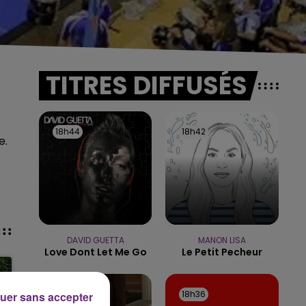
TITRES DIFFUSÉS
18h44
18h44
18h42
18h42
e.
DAVID GUETTA
MANON LISA
Love Dont Let Me Go
Le Petit Pecheur
18h39
18h39
18h36
18h36
uer sans accepter