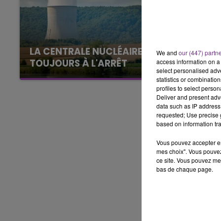
16h00 - 20h00
LE WEEK-END CHAMPAGNE FM
LA CENTRALE NUCLÉAIRE DE CHOOZ
We and
our (447) partn
TOUJOURS À L'ARRÊT
access information on a 
select personalised ad
Cela fait déjà une semaine que la centrale
statistics or combinatio
nucléaire ardennaise est à l'arrêt. Une situation
profiles to select person
Deliver and present adv
justifiée par la sécheresse intense qui est
data such as IP address 
toujours présente.
requested; Use precise g
based on information tra
Vous pouvez accepter en 
mes choix". Vous pouvez
ce site. Vous pouvez met
bas de chaque page.
7h00 - 11h00
agne FM
BEST OF