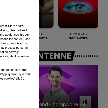
11h00 - 16h00
LE WEEK-END CHAMPAGNE FM
erest: Store and/or
tising; Use profiles to
ALEX WARREN
TEMPER CITY
tand audiences through
Carry You Home
Self Aware
personalise content; Use
 fraud, and fix errors;
 may process personal
mation actively
A L'ANTENNE
vices; Identify devices
rtenaires dans "Gérer
s'appliqueront que pour
les cookies" situé en
16h00 - 20h00
Le Week-end Champagne FM