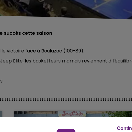
e succès cette saison
e victoire face à Boulazac (100-89).
eep Elite, les basketteurs marnais reviennent à l'équilibr
s.
Contin