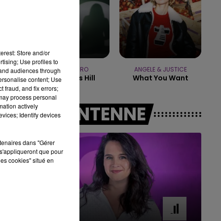
16h00 - 20h00
LE WEEK-END CHAMPAGNE FM
erest: Store and/or
tising; Use profiles to
SIENNA SPIRO
ANGELE & JUSTICE
tand audiences through
Die On This Hill
What You Want
personalise content; Use
 fraud, and fix errors;
 may process personal
mation actively
A L'ANTENNE
vices; Identify devices
rtenaires dans "Gérer
s'appliqueront que pour
les cookies" situé en
11h00 - 16h00
Le week-end Champagne FM