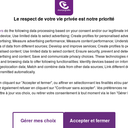
11h00 - 16h00
LE WEEK-END CHAMPAGNE FM
LE MAGASIN JOUÉCLUB DE REIMS FERME
SES PORTES
Le respect de votre vie privée est notre priorité
C'était l'une des institutions du centre-ville
ers
do the following data processing based on your consent and/or our legitimate int
rémois. Le magasin JouéClub est contraint de
device; Use limited data to select advertising; Create profiles for personalised adver
fermer ses portes.
vertising; Measure advertising performance; Measure content performance; Unders
ns of data from different sources; Develop and improve services; Create profiles to 
alised content; Use limited data to select content; Ensure security, prevent and detect
ertising and content; Save and communicate privacy choices. These technologies
and browsing data to offer following functionalities: Identify devices based on infor
eolocation data; Match and combine data from other data sources; Link different de
nsmitted automatically.
cliquant sur "Accepter et fermer", ou affiner en sélectionnant les finalités et/ou pa
 également refuser en cliquant sur "Continuer sans accepter". Vos préférences ne 
tre à jour vos choix, ou retirer votre consentement à tout moment via le lien "Gérer 
7h00 - 11h00
Gérer mes choix
Accepter et fermer
FM
BEST OF