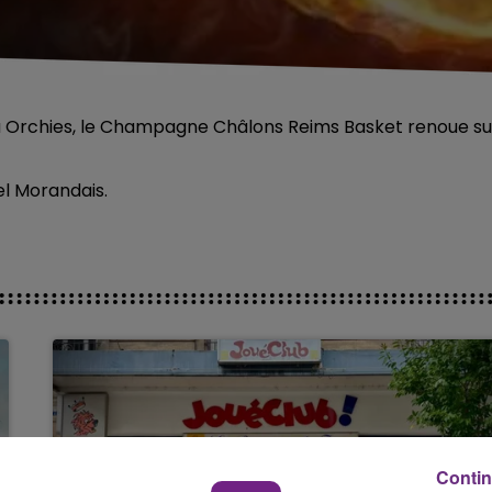
 à Orchies, le Champagne Châlons Reims Basket renoue su
el Morandais.
Contin