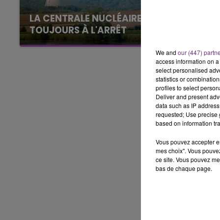
7h00 - 11h00
BEST OF
LA CENTRALE NUCLÉAIRE DE CHOOZ
TOUJOURS À L'ARRÊT
Cela fait déjà une semaine que la centrale
We and
our (447) partn
nucléaire ardennaise est à l'arrêt. Une situation
access information on a 
justifiée par la sécheresse intense qui est
select personalised ad
toujours présente.
statistics or combinatio
profiles to select person
Deliver and present adv
data such as IP address 
requested; Use precise g
based on information tra
Vous pouvez accepter en 
mes choix". Vous pouvez
ce site. Vous pouvez met
bas de chaque page.
16h00 - 20h00
agne FM
Le Week-end Champagne 