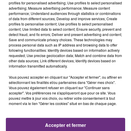
profiles for personalised advertising; Use profiles to select personalised
advertising; Measure advertising performance; Measure content
23h12
23h12
23h08
23h08
performance; Understand audiences through statistics or combinations
of data from different sources; Develop and improve services; Create
profiles to personalise content; Use profiles to select personalised
content; Use limited data to select content; Ensure security, prevent and
detect fraud, and fix errors; Deliver and present advertising and content;
Save and communicate privacy choices. These technologies may
process personal data such as IP address and browsing data to offer
following functionalities: Identify devices based on information actively
requested; Use precise geolocation data; Match and combine data from
other data sources; Link different devices; Identify devices based on
information transmitted automatically.
Cats On Trees
TAYLOR SWIFT
Sirens Call
Elizabeth Taylor
Vous pouvez accepter en cliquant sur "Accepter et fermer", ou affiner en
sélectionnant les finalités et/ou partenaires dans "Gérer mes choix".
23h05
23h05
23h01
23h01
Vous pouvez également refuser en cliquant sur "Continuer sans
accepter". Vos préférences ne s'appliqueront que pour ce site. Vous
pouvez mettre à jour vos choix, ou retirer votre consentement à tout
moment via le lien "Gérer les cookies" situé en bas de chaque page.
Accepter et fermer