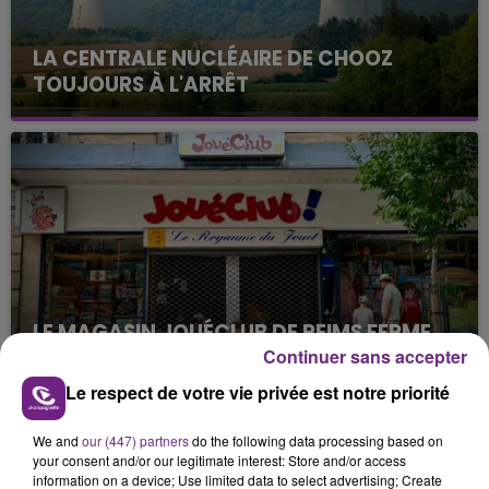
LA CENTRALE NUCLÉAIRE DE CHOOZ
TOUJOURS À L'ARRÊT
Cela fait déjà une semaine que la centrale
nucléaire ardennaise est à l'arrêt. Une situation
justifiée par la sécheresse intense qui est toujours
présente.
LE MAGASIN JOUÉCLUB DE REIMS FERME
SES PORTES
Continuer sans accepter
C'était l'une des institutions du centre-ville
Le respect de votre vie privée est notre priorité
rémois. Le magasin JouéClub est contraint de
fermer ses portes.
We and
our (447) partners
do the following data processing based on
TITRES DIFFUSÉS
your consent and/or our legitimate interest: Store and/or access
information on a device; Use limited data to select advertising; Create