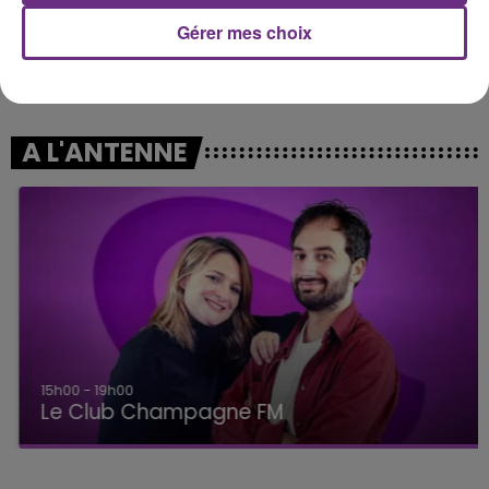
Gérer mes choix
MICHAEL JACKSON
SHAKIRA FEAT. BURNA BOY
Black Or White
Dai Dai
A L'ANTENNE
15h00 - 19h00
Le Club Champagne FM