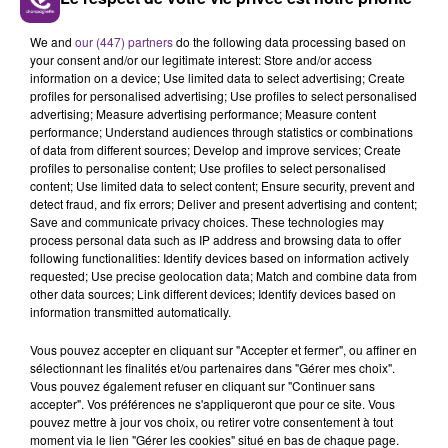
LE MAGASIN JOUÉCLUB DE REIMS FERME
We and
our (447) partners
do the following data processing based on
SES PORTES
your consent and/or our legitimate interest: Store and/or access
C'était l'une des institutions du centre-ville
information on a device; Use limited data to select advertising; Create
profiles for personalised advertising; Use profiles to select personalised
rémois. Le magasin JouéClub est contraint de
advertising; Measure advertising performance; Measure content
fermer ses portes.
performance; Understand audiences through statistics or combinations
TITRES DIFFUSÉS
of data from different sources; Develop and improve services; Create
profiles to personalise content; Use profiles to select personalised
content; Use limited data to select content; Ensure security, prevent and
19h12
19h12
19h08
19h08
detect fraud, and fix errors; Deliver and present advertising and content;
Save and communicate privacy choices. These technologies may
process personal data such as IP address and browsing data to offer
following functionalities: Identify devices based on information actively
requested; Use precise geolocation data; Match and combine data from
other data sources; Link different devices; Identify devices based on
information transmitted automatically.
Vous pouvez accepter en cliquant sur "Accepter et fermer", ou affiner en
sélectionnant les finalités et/ou partenaires dans "Gérer mes choix".
Vous pouvez également refuser en cliquant sur "Continuer sans
accepter". Vos préférences ne s'appliqueront que pour ce site. Vous
OPHELIE WINTER
AVRIL LAVIGNE
pouvez mettre à jour vos choix, ou retirer votre consentement à tout
Dieu M'a Donne La Foi
Complicated
moment via le lien "Gérer les cookies" situé en bas de chaque page.