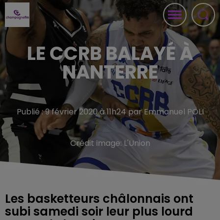
LE CCRB BALAYÉ À
NANTERRE
Publié : 9 février 2020 à 11h24 par Emmanuel POLI
Crédit image:
L'Union
Les basketteurs châlonnais ont
subi samedi soir leur plus lourd