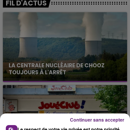
FIL D'ACTUS
LA CENTRALE NUCLÉAIRE DE CHOOZ
TOUJOURS À L'ARRÊT
Cela fait déjà une semaine que la centrale
nucléaire ardennaise est à l'arrêt. Une situation
justifiée par la sécheresse intense qui est toujours
présente.
Continuer sans accepter
Le respect de votre vie privée est notre priorité