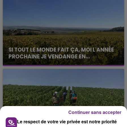
SI TOUT LE MONDE FAIT ÇA, MOI L'ANNÉE
PROCHAINE JE VENDANGE EN...
La vendange en Champagne a débuté ce jeudi 6
août dans la commune de Montgueux (Aube). Du
jamais vu !
Continuer sans accepter
L'INSPECTION DU TRAVAIL RAPPELLE À
Le respect de votre vie privée est notre priorité