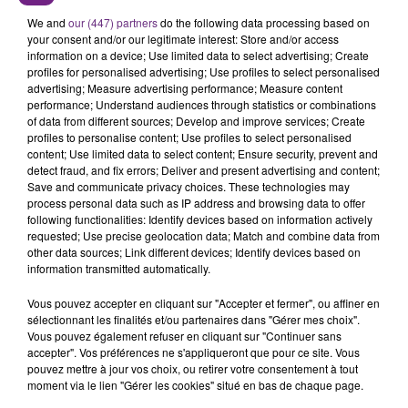
L'ORDRE SUR LES CONDITIONS DE...
Alors que les dates de début des vendange 2026
We and
our (447) partners
do the following data processing based on
your consent and/or our legitimate interest: Store and/or access
s'est avéré être plus précoce que prévu,
information on a device; Use limited data to select advertising; Create
l'inspection du Travail en profite pour rappeler
profiles for personalised advertising; Use profiles to select personalised
TITRES DIFFUSÉS
les conditions de...
advertising; Measure advertising performance; Measure content
performance; Understand audiences through statistics or combinations
of data from different sources; Develop and improve services; Create
profiles to personalise content; Use profiles to select personalised
6h46
6h46
6h43
6h43
content; Use limited data to select content; Ensure security, prevent and
detect fraud, and fix errors; Deliver and present advertising and content;
Save and communicate privacy choices. These technologies may
process personal data such as IP address and browsing data to offer
following functionalities: Identify devices based on information actively
requested; Use precise geolocation data; Match and combine data from
other data sources; Link different devices; Identify devices based on
information transmitted automatically.
Vous pouvez accepter en cliquant sur "Accepter et fermer", ou affiner en
sélectionnant les finalités et/ou partenaires dans "Gérer mes choix".
ARIANA GRANDE
IYAZ
Vous pouvez également refuser en cliquant sur "Continuer sans
Hate That I Made You Love
Replay
accepter". Vos préférences ne s'appliqueront que pour ce site. Vous
Me
pouvez mettre à jour vos choix, ou retirer votre consentement à tout
moment via le lien "Gérer les cookies" situé en bas de chaque page.
6h40
6h40
6h38
6h38