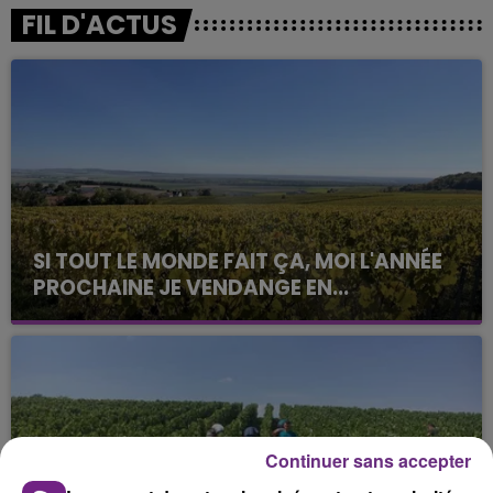
FIL D'ACTUS
SI TOUT LE MONDE FAIT ÇA, MOI L'ANNÉE
PROCHAINE JE VENDANGE EN...
La vendange en Champagne a débuté ce jeudi 6
août dans la commune de Montgueux (Aube). Du
jamais vu !
Continuer sans accepter