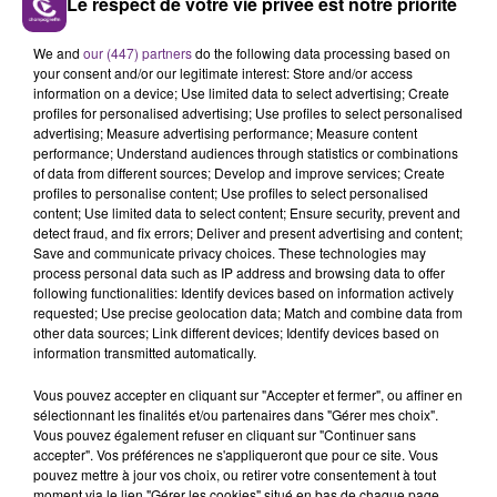
Le respect de votre vie privée est notre priorité
L'INSPECTION DU TRAVAIL RAPPELLE À
We and
our (447) partners
do the following data processing based on
L'ORDRE SUR LES CONDITIONS DE...
your consent and/or our legitimate interest: Store and/or access
information on a device; Use limited data to select advertising; Create
Alors que les dates de début des vendange 2026
profiles for personalised advertising; Use profiles to select personalised
s'est avéré être plus précoce que prévu,
advertising; Measure advertising performance; Measure content
l'inspection du Travail en profite pour rappeler
performance; Understand audiences through statistics or combinations
TITRES DIFFUSÉS
of data from different sources; Develop and improve services; Create
les conditions de...
profiles to personalise content; Use profiles to select personalised
content; Use limited data to select content; Ensure security, prevent and
detect fraud, and fix errors; Deliver and present advertising and content;
6h07
6h07
6h04
6h04
Save and communicate privacy choices. These technologies may
process personal data such as IP address and browsing data to offer
following functionalities: Identify devices based on information actively
requested; Use precise geolocation data; Match and combine data from
other data sources; Link different devices; Identify devices based on
information transmitted automatically.
Vous pouvez accepter en cliquant sur "Accepter et fermer", ou affiner en
sélectionnant les finalités et/ou partenaires dans "Gérer mes choix".
Vous pouvez également refuser en cliquant sur "Continuer sans
accepter". Vos préférences ne s'appliqueront que pour ce site. Vous
TAYLOR SWIFT
SIA
pouvez mettre à jour vos choix, ou retirer votre consentement à tout
I Knew It, I Knew You
Big Girls Cry
moment via le lien "Gérer les cookies" situé en bas de chaque page.