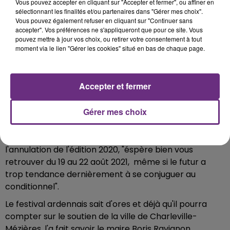
Vous pouvez accepter en cliquant sur "Accepter et fermer", ou affiner en
Vincent Courtehoux de Videlio préfère rester prudent,
sélectionnant les finalités et/ou partenaires dans "Gérer mes choix".
Vous pouvez également refuser en cliquant sur "Continuer sans
il n'est pas certain d'assurer normalement son activité
accepter". Vos préférences ne s'appliqueront que pour ce site. Vous
sur la Foire.
pouvez mettre à jour vos choix, ou retirer votre consentement à tout
moment via le lien "Gérer les cookies" situé en bas de chaque page.
Écouter le podcast
Accepter et fermer
Le jour d'après...
C'est donc une année blanche qui se profile pour le
Gérer mes choix
monde du spectacle.
Le Cabaret Vert qui a officialisé en début de semaine
l'annulation de l'édition 2020, "éspère bien vous
retrouver du 19 au 22 août 2021, même si le futur a
trop tendance dernièrement à se conjuguer au
conditionnel".
Le festival ardennais sait d'ores et déjà qu'il pourra
compter sur le soutien de la ville de Charleville-
Mézières, l'a fait savoir le maire Boris Ravignon.