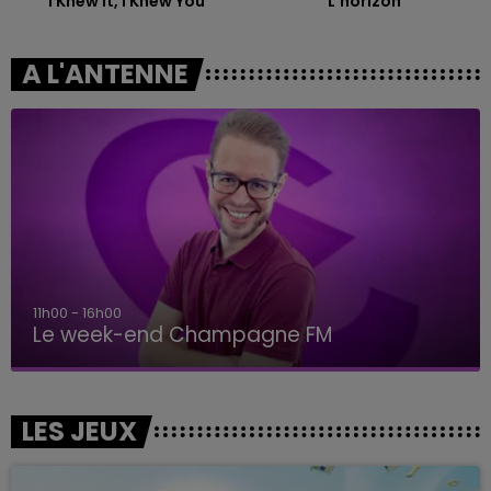
I Knew It, I Knew You
L'horizon
A L'ANTENNE
11h00 - 16h00
Le week-end Champagne FM
LES JEUX