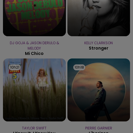
DJ GOJA & JASON DERULO &
KELLY CLARKSON
Stronger
MELODY
Mi Chico
10h21
10h21
10h18
10h18
TAYLOR SWIFT
PIERRE GARNIER