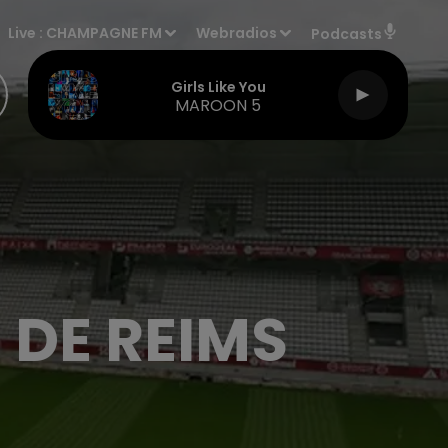
Live :
CHAMPAGNE FM
Webradios
Podcasts
Girls Like You
MAROON 5
 DE REIMS