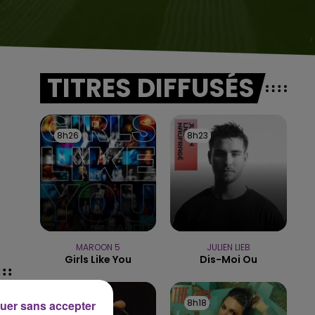
TITRES DIFFUSÉS
8h26
8h26
8h23
8h23
MAROON 5
JULIEN LIEB
Girls Like You
Dis-Moi Ou
8h20
8h20
8h18
8h18
uer sans accepter