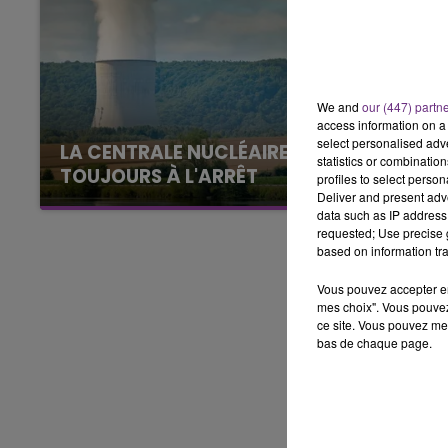
11h00 - 16h00
LE WEEK-END CHAMPAGNE FM
We and
our (447) partn
access information on a 
select personalised ad
LA CENTRALE NUCLÉAIRE DE CHOOZ
statistics or combinatio
TOUJOURS À L'ARRÊT
profiles to select person
Deliver and present adv
Cela fait déjà une semaine que la centrale
data such as IP address 
nucléaire ardennaise est à l'arrêt. Une situation
requested; Use precise g
justifiée par la sécheresse intense qui est
based on information tra
toujours présente.
Vous pouvez accepter en 
mes choix". Vous pouvez
ce site. Vous pouvez met
bas de chaque page.
16h00 - 20h00
agne FM
Le Week-end Champagne 