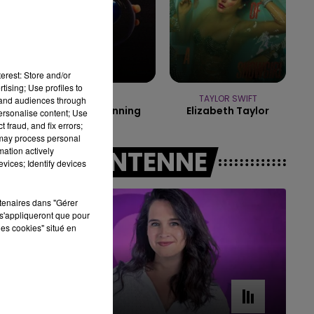
7h00 - 11h00
BEST OF
erest: Store and/or
tising; Use profiles to
DJO
TAYLOR SWIFT
tand audiences through
End Of Beginning
Elizabeth Taylor
personalise content; Use
 fraud, and fix errors;
 may process personal
mation actively
A L'ANTENNE
vices; Identify devices
rtenaires dans "Gérer
s'appliqueront que pour
les cookies" situé en
11h00 - 16h00
Le week-end Champagne FM