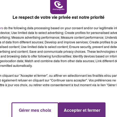
16h00 - 20h00
LE WEEK-END CHAMPAGNE FM
Le respect de votre vie privée est notre priorité
ers
do the following data processing based on your consent and/or our legitimate int
device; Use limited data to select advertising; Create profiles for personalised adver
vertising; Measure advertising performance; Measure content performance; Unders
LE MAGASIN JOUÉCLUB DE REIMS FERME
ns of data from different sources; Develop and improve services; Create profiles to 
SES PORTES
alised content; Use limited data to select content; Ensure security, prevent and detect
ertising and content; Save and communicate privacy choices. These technologies
C'était l'une des institutions du centre-ville
and browsing data to offer following functionalities: Identify devices based on infor
rémois. Le magasin JouéClub est contraint de
eolocation data; Match and combine data from other data sources; Link different de
fermer ses portes.
nsmitted automatically.
cliquant sur "Accepter et fermer", ou affiner en sélectionnant les finalités et/ou pa
 également refuser en cliquant sur "Continuer sans accepter". Vos préférences ne 
tre à jour vos choix, ou retirer votre consentement à tout moment via le lien "Gérer 
7h00 - 11h00
Gérer mes choix
Accepter et fermer
FM
BEST OF