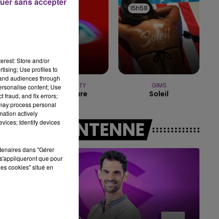
uer sans accepter
16h01
16h01
15h58
15h58
11h00 - 16h00
LE WEEK-END CHAMPAGNE FM
erest: Store and/or
tising; Use profiles to
tand audiences through
TEMPER CITY
GIMS
personalise content; Use
Self Aware
Soleil
 fraud, and fix errors;
 may process personal
mation actively
A L'ANTENNE
vices; Identify devices
rtenaires dans "Gérer
s'appliqueront que pour
les cookies" situé en
16h00 - 20h00