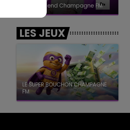
Le Week-end Champagne FM
LES JEUX
LE SUPER BOUCHON CHAMPAGNE
FM
avec La Famille Champagne FM, à 8H10