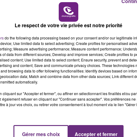
LE MAGASIN JOUÉCLUB DE REIMS FERME
Contin
SES PORTES
C'était l'une des institutions du centre-ville
7h00 - 11h00
BEST OF
rémois. Le magasin JouéClub est contraint de
Le respect de votre vie privée est notre priorité
fermer ses portes.
ers
do the following data processing based on your consent and/or our legitimate int
device; Use limited data to select advertising; Create profiles for personalised adver
vertising; Measure advertising performance; Measure content performance; Unders
ns of data from different sources; Develop and improve services; Create profiles to 
alised content; Use limited data to select content; Ensure security, prevent and detect
ertising and content; Save and communicate privacy choices. These technologies
and browsing data to offer following functionalities: Identify devices based on infor
eolocation data; Match and combine data from other data sources; Link different de
nsmitted automatically.
cliquant sur "Accepter et fermer", ou affiner en sélectionnant les finalités et/ou pa
 également refuser en cliquant sur "Continuer sans accepter". Vos préférences ne 
tre à jour vos choix, ou retirer votre consentement à tout moment via le lien "Gérer 
Gérer mes choix
Accepter et fermer
11h00 - 16h00