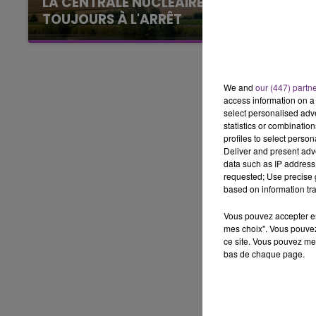
LA CENTRALE NUCLÉAIRE DE CHOOZ
TOUJOURS À L'ARRÊT
Cela fait déjà une semaine que la centrale
16h00 - 20h00
LE WEEK-END CHAMPAGNE FM
nucléaire ardennaise est à l'arrêt. Une situation
justifiée par la sécheresse intense qui est
toujours présente.
We and
our (447) partn
access information on a 
select personalised ad
statistics or combinatio
profiles to select person
Deliver and present adv
data such as IP address 
requested; Use precise g
based on information tra
Vous pouvez accepter en 
mes choix". Vous pouvez
ce site. Vous pouvez met
bas de chaque page.
7h00 - 11h00