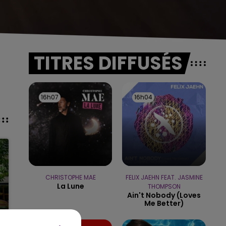
TITRES DIFFUSÉS
16h07
16h07
16h04
16h04
CHRISTOPHE MAE
FELIX JAEHN FEAT. JASMINE
La Lune
THOMPSON
Ain't Nobody (loves
Me Better)