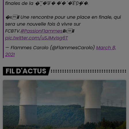
finales de la �ܾ'`'�'9'� �ܿ'� '�'Èܼ'0�ܾ'�.
�x� Une rencontre pour une place en finale, qui
sera une nouvelle fois à vivre sur
FCBTV.
#PassionFlammes
�x�
pic.twitter.com/uSJMvIsg6T
— Flammes Carolo (@FlammesCarolo)
March 8,
2021
FIL D'ACTUS