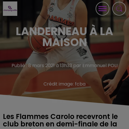
LANDERNEAU À LA
MAISON
Publié : 8 mars 2021 à 13h33 par Emmanuel POLI
Crédit image:
fcba
Les Flammes Carolo recevront le
club breton en demi-finale de la