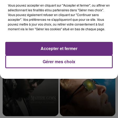
Vous pouvez accepter en cliquant sur "Accepter et fermer", ou affiner en
sélectionnant les finalités et/ou partenaires dans "Gérer mes choix".
Vous pouvez également refuser en cliquant sur "Continuer sans
accepter". Vos préférences ne s'appliqueront que pour ce site. Vous
pouvez mettre à jour vos choix, ou retirer votre consentement à tout
moment via le lien "Gérer les cookies" situé en bas de chaque page.
Accepter et fermer
TRYO
OLIVIA DEAN
La Traversee
So Easy (to Fall In Love)
Gérer mes choix
16h42
16h42
16h39
16h39