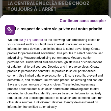
LA CENTRALE NUCLÉAIRE DE CHOOZ
TOUJOURS À L'ARRÊT
Cela fait déjà une semaine que la centrale
Continuer sans accepter
nucléaire ardennaise est à l'arrêt. Une situation
justifiée par la sécheresse intense qui est toujours
Le respect de votre vie privée est notre priorité
présente.
We and
our (447) partners
do the following data processing based on
your consent and/or our legitimate interest: Store and/or access
information on a device; Use limited data to select advertising; Create
profiles for personalised advertising; Use profiles to select personalised
advertising; Measure advertising performance; Measure content
performance; Understand audiences through statistics or combinations
LE MAGASIN JOUÉCLUB DE REIMS FERME
of data from different sources; Develop and improve services; Create
SES PORTES
profiles to personalise content; Use profiles to select personalised
content; Use limited data to select content; Ensure security, prevent and
C'était l'une des institutions du centre-ville
detect fraud, and fix errors; Deliver and present advertising and content;
rémois. Le magasin JouéClub est contraint de
Save and communicate privacy choices. These technologies may
process personal data such as IP address and browsing data to offer
fermer ses portes.
TITRES DIFFUSÉS
following functionalities: Identify devices based on information actively
requested; Use precise geolocation data; Match and combine data from
other data sources; Link different devices; Identify devices based on
information transmitted automatically.
16h52
16h52
16h49
16h49