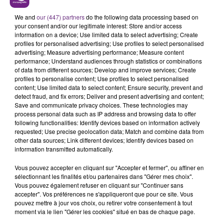
LE MAGASIN JOUÉCLUB DE REIMS FERME
SES PORTES
We and
our (447) partners
do the following data processing based on
your consent and/or our legitimate interest: Store and/or access
C'était l'une des institutions du centre-ville
information on a device; Use limited data to select advertising; Create
rémois. Le magasin JouéClub est contraint de
profiles for personalised advertising; Use profiles to select personalised
advertising; Measure advertising performance; Measure content
fermer ses portes.
TITRES DIFFUSÉS
performance; Understand audiences through statistics or combinations
of data from different sources; Develop and improve services; Create
profiles to personalise content; Use profiles to select personalised
content; Use limited data to select content; Ensure security, prevent and
23h29
23h29
23h25
23h25
detect fraud, and fix errors; Deliver and present advertising and content;
Save and communicate privacy choices. These technologies may
process personal data such as IP address and browsing data to offer
following functionalities: Identify devices based on information actively
requested; Use precise geolocation data; Match and combine data from
other data sources; Link different devices; Identify devices based on
information transmitted automatically.
Vous pouvez accepter en cliquant sur "Accepter et fermer", ou affiner en
sélectionnant les finalités et/ou partenaires dans "Gérer mes choix".
Vous pouvez également refuser en cliquant sur "Continuer sans
TRYO
BRUNO MARS
accepter". Vos préférences ne s'appliqueront que pour ce site. Vous
La Traversee
Grenade
pouvez mettre à jour vos choix, ou retirer votre consentement à tout
moment via le lien "Gérer les cookies" situé en bas de chaque page.