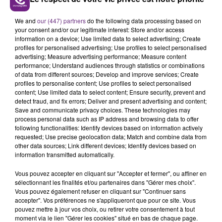
VENEZ FÊTER CE WEEK-END
L'ANNIVERSAIRE DE WOINIC
We and
our (447) partners
do the following data processing based on
Ce samedi 8 août sera un grand jour :
your consent and/or our legitimate interest: Store and/or access
information on a device; Use limited data to select advertising; Create
l'anniversaire du plus gros sanglier du monde.
profiles for personalised advertising; Use profiles to select personalised
Une fête est donc organisée et vous êtes tous
advertising; Measure advertising performance; Measure content
TITRES DIFFUSÉS
conviés !
performance; Understand audiences through statistics or combinations
of data from different sources; Develop and improve services; Create
profiles to personalise content; Use profiles to select personalised
5h49
5h49
5h47
5h47
content; Use limited data to select content; Ensure security, prevent and
detect fraud, and fix errors; Deliver and present advertising and content;
Save and communicate privacy choices. These technologies may
process personal data such as IP address and browsing data to offer
following functionalities: Identify devices based on information actively
requested; Use precise geolocation data; Match and combine data from
other data sources; Link different devices; Identify devices based on
information transmitted automatically.
Vous pouvez accepter en cliquant sur "Accepter et fermer", ou affiner en
sélectionnant les finalités et/ou partenaires dans "Gérer mes choix".
Vous pouvez également refuser en cliquant sur "Continuer sans
DJ GOJA & JASON DERULO &
BENSON BOONE
accepter". Vos préférences ne s'appliqueront que pour ce site. Vous
Beautiful Things
MELODY
pouvez mettre à jour vos choix, ou retirer votre consentement à tout
Mi Chico
moment via le lien "Gérer les cookies" situé en bas de chaque page.