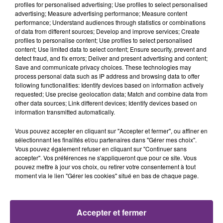
profiles for personalised advertising; Use profiles to select personalised
Résulé du livre
advertising; Measure advertising performance; Measure content
performance; Understand audiences through statistics or combinations
En Normandie, Lucie, 32 ans, est monitrice d'équitation
of data from different sources; Develop and improve services; Create
dans le centre équestre de ses parents et se prépare
profiles to personalise content; Use profiles to select personalised
content; Use limited data to select content; Ensure security, prevent and
aux Jeux olympiques de saut d'obstacles. Mais lors
detect fraud, and fix errors; Deliver and present advertising and content;
d'un accident de scooter provoqué par Marc, 44 ans,
Save and communicate privacy choices. These technologies may
ivre au volant, elle devient hémiplégique du côté droit
process personal data such as IP address and browsing data to offer
following functionalities: Identify devices based on information actively
et ne remontera jamais à cheval. Elle décide de lutter,
requested; Use precise geolocation data; Match and combine data from
aidée par Marc, rongé par la culpabilité et incapable
other data sources; Link different devices; Identify devices based on
de se dénoncer.
information transmitted automatically.
Vous pouvez accepter en cliquant sur "Accepter et fermer", ou affiner en
FIL D'ACTUS
sélectionnant les finalités et/ou partenaires dans "Gérer mes choix".
Vous pouvez également refuser en cliquant sur "Continuer sans
accepter". Vos préférences ne s'appliqueront que pour ce site. Vous
pouvez mettre à jour vos choix, ou retirer votre consentement à tout
moment via le lien "Gérer les cookies" situé en bas de chaque page.
Accepter et fermer