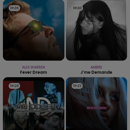
11h36
11h36
11h30
11h30
ALEX WARREN
AMBRE
Fever Dream
J'me Demande
11h26
11h26
11h23
11h23