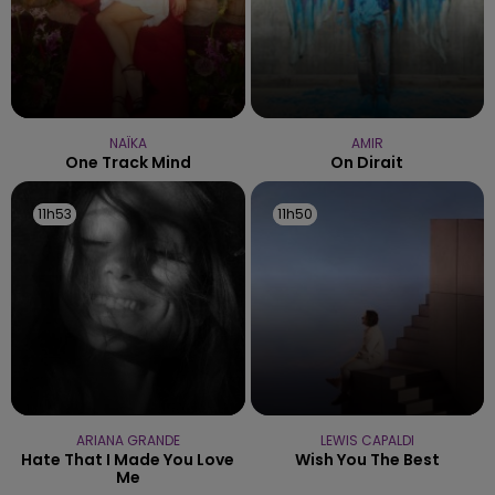
NAÏKA
AMIR
One Track Mind
On Dirait
11h53
11h53
11h50
11h50
ARIANA GRANDE
LEWIS CAPALDI
Hate That I Made You Love
Wish You The Best
Me