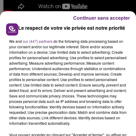
Continuer sans accepter
5 - Perfect Illusion
Le respect de votre vie privée est notre priorité
Trois années plus tard, en
2016
, son titre "
Perfect
We and
our (447) partners
do the following data processing based on
Illusion
" sort.
your consent and/or our legitimate interest: Store and/or access
En
moins de 24h
ce tube se classe à la
première
information on a device; Use limited data to select advertising; Create
profiles for personalised advertising; Use profiles to select personalised
place
des ventes de singles sur les
plateformes de
advertising; Measure advertising performance; Measure content
téléchargement légales
.
performance; Understand audiences through statistics or combinations
Son clip s'est
visionné
à plus de
117 millions
de fois.
of data from different sources; Develop and improve services; Create
profiles to personalise content; Use profiles to select personalised
content; Use limited data to select content; Ensure security, prevent and
detect fraud, and fix errors; Deliver and present advertising and content;
Save and communicate privacy choices. These technologies may
process personal data such as IP address and browsing data to offer
following functionalities: Identify devices based on information actively
requested; Use precise geolocation data; Match and combine data from
other data sources; Link different devices; Identify devices based on
information transmitted automatically.
Vous pouvez accepter en cliquant sur "Accepter et fermer", ou affiner en