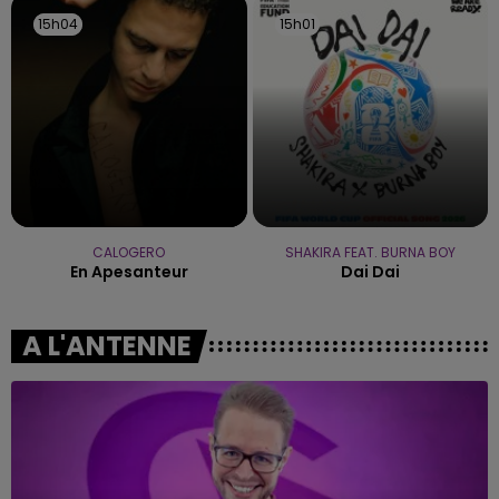
15h04
15h04
15h01
15h01
CALOGERO
SHAKIRA FEAT. BURNA BOY
En Apesanteur
Dai Dai
A L'ANTENNE