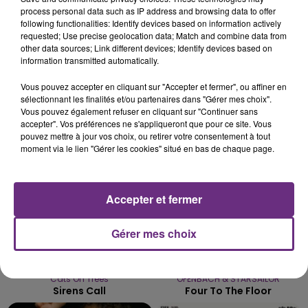
process personal data such as IP address and browsing data to offer
LE MAGASIN JOUÉCLUB DE REIMS FERME
following functionalities: Identify devices based on information actively
SES PORTES
requested; Use precise geolocation data; Match and combine data from
other data sources; Link different devices; Identify devices based on
C'était l'une des institutions du centre-ville
information transmitted automatically.
rémois. Le magasin JouéClub est contraint de
fermer ses portes.
Vous pouvez accepter en cliquant sur "Accepter et fermer", ou affiner en
TITRES DIFFUSÉS
sélectionnant les finalités et/ou partenaires dans "Gérer mes choix".
Vous pouvez également refuser en cliquant sur "Continuer sans
accepter". Vos préférences ne s'appliqueront que pour ce site. Vous
pouvez mettre à jour vos choix, ou retirer votre consentement à tout
15h10
15h10
15h07
15h07
moment via le lien "Gérer les cookies" situé en bas de chaque page.
Accepter et fermer
Gérer mes choix
Cats On Trees
OFENBACH & STARSAILOR
Sirens Call
Four To The Floor