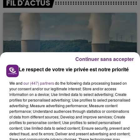
FIL D'ACTUS
Continuer sans accepter
Le respect de votre vie privée est notre priorité
LA CENTRALE NUCLÉAIRE DE CHOOZ
TOUJOURS À L'ARRÊT
We and
our (447) partners
do the following data processing based on
Cela fait déjà une semaine que la centrale
your consent and/or our legitimate interest: Store and/or access
nucléaire ardennaise est à l'arrêt. Une situation
information on a device; Use limited data to select advertising; Create
justifiée par la sécheresse intense qui est toujours
profiles for personalised advertising; Use profiles to select personalised
advertising; Measure advertising performance; Measure content
présente.
performance; Understand audiences through statistics or combinations
of data from different sources; Develop and improve services; Create
profiles to personalise content; Use profiles to select personalised
content; Use limited data to select content; Ensure security, prevent and
detect fraud, and fix errors; Deliver and present advertising and content;
Save and communicate privacy choices. These technologies may