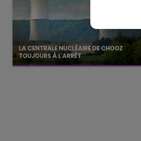
15h00 - 19h00
Le Club Champagne FM
LA CENTRALE NUCLÉAIRE DE CHOOZ
TOUJOURS À L'ARRÊT
Cela fait déjà une semaine que la centrale
nucléaire ardennaise est à l'arrêt. Une situation
justifiée par la sécheresse intense qui est
toujours présente.