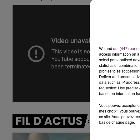
14h00 - 15h00
LA RADIO POP
We and
our (447) partn
access information on a 
select personalised ad
statistics or combinatio
profiles to select person
Deliver and present adv
data such as IP address 
requested; Use precise g
based on information tra
Vous pouvez accepter en 
mes choix". Vous pouvez
FIL D'ACTUS
ce site. Vous pouvez met
bas de chaque page.