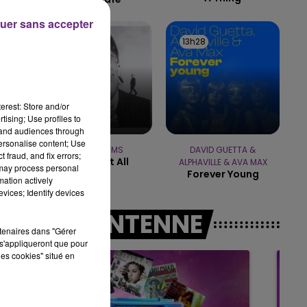
uer sans accepter
19h00 - 19h15
LA POP MACHINE - CHAMPAGNE FM
13h34
13h34
13h28
13h28
erest: Store and/or
tising; Use profiles to
tand audiences through
personalise content; Use
TEDDY SWIMS
DAVID GUETTA &
 fraud, and fix errors;
Mr Know It All
ALPHAVILLE & AVA MAX
 may process personal
Forever Young
mation actively
vices; Identify devices
A L'ANTENNE
rtenaires dans "Gérer
s'appliqueront que pour
les cookies" situé en