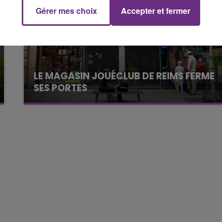
Gérer mes choix
Accepter et fermer
19h00 - 19h15
LA POP MACHINE - CHAMPAGNE FM
LE MAGASIN JOUÉCLUB DE REIMS FERME
SES PORTES
C'était l'une des institutions du centre-ville
rémois. Le magasin JouéClub est contraint de
fermer ses portes.