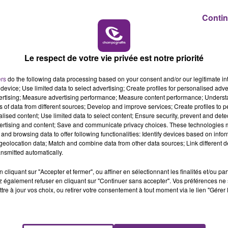
Contin
15h00 - 19h00
LE CLUB CHAMPAGNE FM
Le respect de votre vie privée est notre priorité
ers
do the following data processing based on your consent and/or our legitimate int
device; Use limited data to select advertising; Create profiles for personalised adver
vertising; Measure advertising performance; Measure content performance; Unders
ns of data from different sources; Develop and improve services; Create profiles to 
alised content; Use limited data to select content; Ensure security, prevent and detect
ertising and content; Save and communicate privacy choices. These technologies
and browsing data to offer following functionalities: Identify devices based on infor
eolocation data; Match and combine data from other data sources; Link different de
nsmitted automatically.
cliquant sur "Accepter et fermer", ou affiner en sélectionnant les finalités et/ou pa
 également refuser en cliquant sur "Continuer sans accepter". Vos préférences ne 
tre à jour vos choix, ou retirer votre consentement à tout moment via le lien "Gérer 