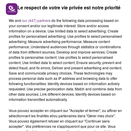
Le respect de votre vie privée est notre priorité
LE MAGASIN JOUÉCLUB DE REIMS FERME
SES PORTES
We and
our (447) partners
do the following data processing based on
your consent and/or our legitimate interest: Store and/or access
C'était l'une des institutions du centre-ville
information on a device; Use limited data to select advertising; Create
rémois. Le magasin JouéClub est contraint de
profiles for personalised advertising; Use profiles to select personalised
advertising; Measure advertising performance; Measure content
fermer ses portes.
TITRES DIFFUSÉS
performance; Understand audiences through statistics or combinations
of data from different sources; Develop and improve services; Create
profiles to personalise content; Use profiles to select personalised
content; Use limited data to select content; Ensure security, prevent and
16h10
16h10
16h07
16h07
detect fraud, and fix errors; Deliver and present advertising and content;
Save and communicate privacy choices. These technologies may
process personal data such as IP address and browsing data to offer
following functionalities: Identify devices based on information actively
requested; Use precise geolocation data; Match and combine data from
other data sources; Link different devices; Identify devices based on
information transmitted automatically.
Vous pouvez accepter en cliquant sur "Accepter et fermer", ou affiner en
sélectionnant les finalités et/ou partenaires dans "Gérer mes choix".
Vous pouvez également refuser en cliquant sur "Continuer sans
OMI
CHRISTOPHE MAE
accepter". Vos préférences ne s'appliqueront que pour ce site. Vous
Cheerleader
La Lune