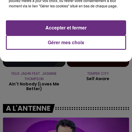
pouvez mettre à jour vos choix, ou retirer votre consentement à tout
moment via le lien "Gérer les cookies" situé en bas de chaque page.
16h04
16h04
16h01
16h01
Accepter et fermer
Gérer mes choix
FELIX JAEHN FEAT. JASMINE
TEMPER CITY
Self Aware
THOMPSON
Ain't Nobody (loves Me
Better)
A L'ANTENNE