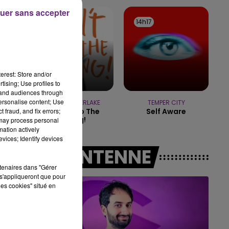
19h00 - 19h15
uer sans accepter
LA POP MACHINE - CHAMPAGNE FM
14h20
14h20
14h17
14h17
erest: Store and/or
tising; Use profiles to
tand audiences through
personalise content; Use
JUSTIN TIMBERLAKE
TEMPER CITY
 fraud, and fix errors;
Can't Stop The
Self Aware
Feeling!
 may process personal
mation actively
vices; Identify devices
A L'ANTENNE
rtenaires dans "Gérer
s'appliqueront que pour
les cookies" situé en