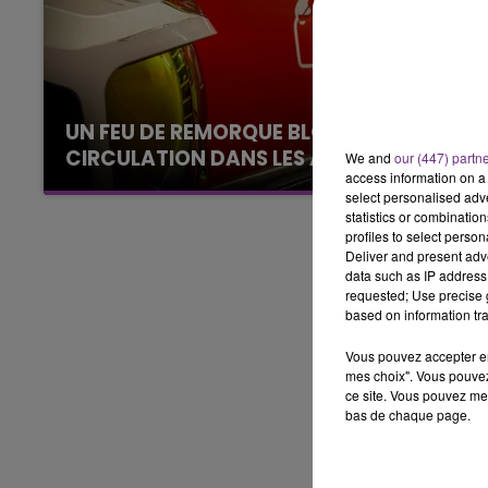
14h00 - 15h00
LA RADIO POP
UN FEU DE REMORQUE BLOQUE LA
CIRCULATION DANS LES ARDENNES
We and
our (447) partn
access information on a 
Un feu de remorque s'est déclaré ce mercredi
select personalised ad
en fin de matinée sur l'A34.
statistics or combinatio
profiles to select person
Deliver and present adv
data such as IP address 
requested; Use precise g
based on information tra
Vous pouvez accepter en 
mes choix". Vous pouvez
ce site. Vous pouvez met
bas de chaque page.