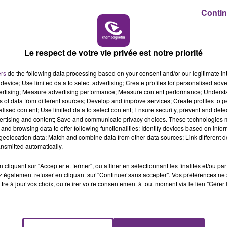
15h00 - 19h00
Contin
LE CLUB CHAMPAGNE FM
Le respect de votre vie privée est notre priorité
VENEZ FÊTER CE WEEK-END
L'ANNIVERSAIRE DE WOINIC
ers
do the following data processing based on your consent and/or our legitimate int
device; Use limited data to select advertising; Create profiles for personalised adver
Ce samedi 8 août sera un grand jour :
vertising; Measure advertising performance; Measure content performance; Unders
l'anniversaire du plus gros sanglier du monde.
ns of data from different sources; Develop and improve services; Create profiles to 
Une fête est donc organisée et vous êtes tous
alised content; Use limited data to select content; Ensure security, prevent and detect
ertising and content; Save and communicate privacy choices. These technologies
conviés !
and browsing data to offer following functionalities: Identify devices based on infor
eolocation data; Match and combine data from other data sources; Link different de
nsmitted automatically.
cliquant sur "Accepter et fermer", ou affiner en sélectionnant les finalités et/ou pa
 également refuser en cliquant sur "Continuer sans accepter". Vos préférences ne 
tre à jour vos choix, ou retirer votre consentement à tout moment via le lien "Gérer 