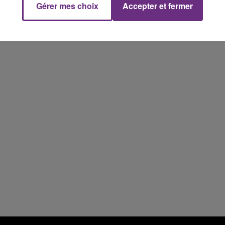
Gérer mes choix
Accepter et fermer
19h00 - 19h15
LA POP MACHINE - CHAMPAGNE FM