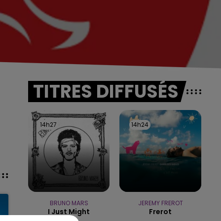
TITRES DIFFUSÉS
14h27
14h27
14h24
14h24
BRUNO MARS
JEREMY FREROT
I Just Might
Frerot