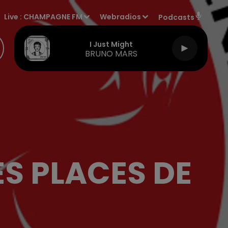
Live :
CHAMPAGNE FM
Webradios
Podcasts
I Just Might
BRUNO MARS
ES PLACES DE