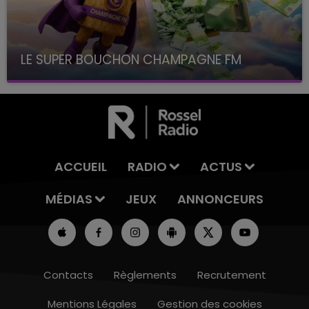
LE SUPER BOUCHON CHAMPAGNE FM
avec La Famille Champagne FM, à 8H10
ACCUEIL
RADIO
ACTUS
MÉDIAS
JEUX
ANNONCEURS
Contacts
Règlements
Recrutement
Mentions Légales
Gestion des cookies