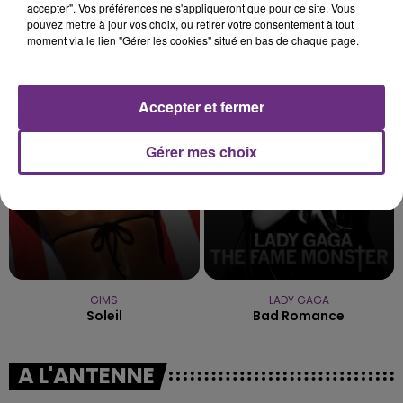
accepter". Vos préférences ne s'appliqueront que pour ce site. Vous
pouvez mettre à jour vos choix, ou retirer votre consentement à tout
moment via le lien "Gérer les cookies" situé en bas de chaque page.
AMIR
ALEX WARREN
On Dirait
Fever Dream
Accepter et fermer
1h34
1h34
1h29
1h29
Gérer mes choix
GIMS
LADY GAGA
Soleil
Bad Romance
A L'ANTENNE