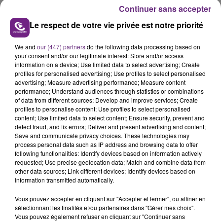
Continuer sans accepter
Le respect de votre vie privée est notre priorité
We and
our (447) partners
do the following data processing based on
your consent and/or our legitimate interest: Store and/or access
L'INSPECTION DU TRAVAIL RAPPELLE À
information on a device; Use limited data to select advertising; Create
profiles for personalised advertising; Use profiles to select personalised
L'ORDRE SUR LES CONDITIONS DE...
advertising; Measure advertising performance; Measure content
Alors que les dates de début des vendange 2026
performance; Understand audiences through statistics or combinations
of data from different sources; Develop and improve services; Create
s'est avéré être plus précoce que prévu,
profiles to personalise content; Use profiles to select personalised
l'inspection du Travail en profite pour rappeler
content; Use limited data to select content; Ensure security, prevent and
TITRES DIFFUSÉS
les conditions de...
detect fraud, and fix errors; Deliver and present advertising and content;
Save and communicate privacy choices. These technologies may
process personal data such as IP address and browsing data to offer
1h39
1h39
1h36
1h36
following functionalities: Identify devices based on information actively
requested; Use precise geolocation data; Match and combine data from
other data sources; Link different devices; Identify devices based on
information transmitted automatically.
Vous pouvez accepter en cliquant sur "Accepter et fermer", ou affiner en
sélectionnant les finalités et/ou partenaires dans "Gérer mes choix".
Vous pouvez également refuser en cliquant sur "Continuer sans