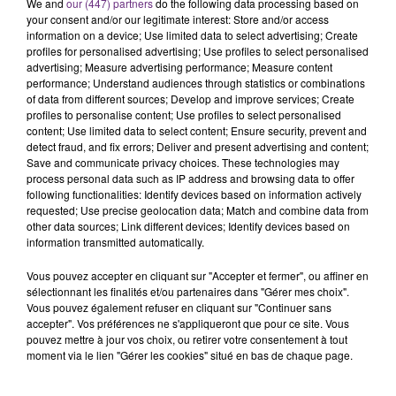
C'était l'une des institutions du centre-ville
We and
our (447) partners
do the following data processing based on
your consent and/or our legitimate interest: Store and/or access
rémois. Le magasin JouéClub est contraint de
information on a device; Use limited data to select advertising; Create
fermer ses portes.
TITRES DIFFUSÉS
profiles for personalised advertising; Use profiles to select personalised
advertising; Measure advertising performance; Measure content
performance; Understand audiences through statistics or combinations
of data from different sources; Develop and improve services; Create
8h58
8h58
8h55
8h55
profiles to personalise content; Use profiles to select personalised
content; Use limited data to select content; Ensure security, prevent and
detect fraud, and fix errors; Deliver and present advertising and content;
Save and communicate privacy choices. These technologies may
process personal data such as IP address and browsing data to offer
following functionalities: Identify devices based on information actively
requested; Use precise geolocation data; Match and combine data from
other data sources; Link different devices; Identify devices based on
information transmitted automatically.
Vous pouvez accepter en cliquant sur "Accepter et fermer", ou affiner en
sélectionnant les finalités et/ou partenaires dans "Gérer mes choix".
PIERRE DE MAERE
P!NK
Je Pense A Vous
Irrelevant
Vous pouvez également refuser en cliquant sur "Continuer sans
accepter". Vos préférences ne s'appliqueront que pour ce site. Vous
pouvez mettre à jour vos choix, ou retirer votre consentement à tout
8h47
8h47
8h44
8h44
moment via le lien "Gérer les cookies" situé en bas de chaque page.