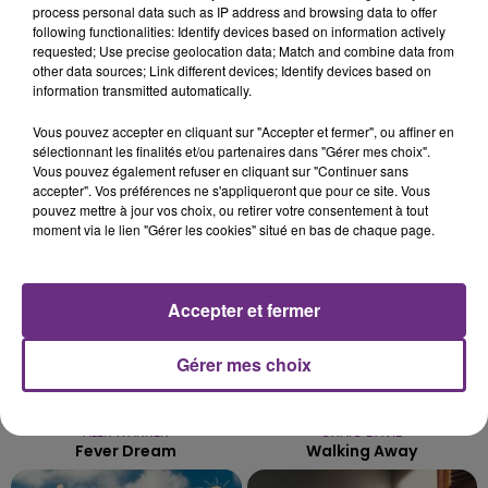
process personal data such as IP address and browsing data to offer
VENEZ FÊTER CE WEEK-END
following functionalities: Identify devices based on information actively
L'ANNIVERSAIRE DE WOINIC
requested; Use precise geolocation data; Match and combine data from
Ce samedi 8 août sera un grand jour :
other data sources; Link different devices; Identify devices based on
information transmitted automatically.
l'anniversaire du plus gros sanglier du monde.
Une fête est donc organisée et vous êtes tous
Vous pouvez accepter en cliquant sur "Accepter et fermer", ou affiner en
TITRES DIFFUSÉS
conviés !
sélectionnant les finalités et/ou partenaires dans "Gérer mes choix".
Vous pouvez également refuser en cliquant sur "Continuer sans
accepter". Vos préférences ne s'appliqueront que pour ce site. Vous
10h41
10h41
10h38
10h38
pouvez mettre à jour vos choix, ou retirer votre consentement à tout
moment via le lien "Gérer les cookies" situé en bas de chaque page.
Accepter et fermer
Gérer mes choix
ALEX WARREN
CRAIG DAVID
Fever Dream
Walking Away