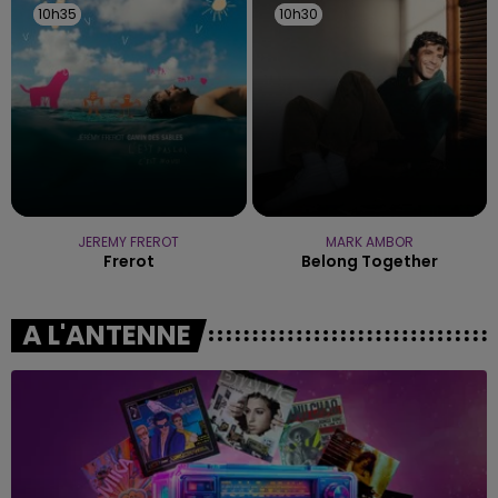
10h35
10h35
10h30
10h30
JEREMY FREROT
MARK AMBOR
Frerot
Belong Together
A L'ANTENNE