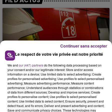
FIL D'ACTUS
Continuer sans accepter
UN FEU DE REMORQUE BLOQUE LA
Le respect de votre vie privée est notre priorité
CIRCULATION DANS LES ARDENNES
We and
our (447) partners
do the following data processing based on
Un feu de remorque s'est déclaré ce mercredi en
your consent and/or our legitimate interest: Store and/or access
fin de matinée sur l'A34.
information on a device; Use limited data to select advertising; Create
profiles for personalised advertising; Use profiles to select personalised
advertising; Measure advertising performance; Measure content
performance; Understand audiences through statistics or combinations
of data from different sources; Develop and improve services; Create
profiles to personalise content; Use profiles to select personalised
content; Use limited data to select content; Ensure security, prevent and
detect fraud, and fix errors; Deliver and present advertising and content;
Save and communicate privacy choices. These technologies may