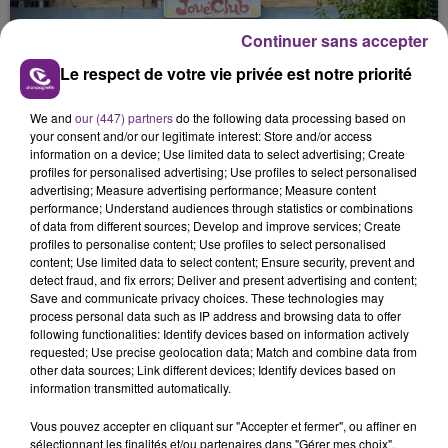
nucléaire ardennaise est à l'arrêt. Une situation
justifiée par la sécheresse intense qui est toujours
Continuer sans accepter
présente.
Le respect de votre vie privée est notre priorité
We and
our (447) partners
do the following data processing based on
your consent and/or our legitimate interest: Store and/or access
information on a device; Use limited data to select advertising; Create
profiles for personalised advertising; Use profiles to select personalised
LE MAGASIN JOUÉCLUB DE REIMS FERME
advertising; Measure advertising performance; Measure content
SES PORTES
performance; Understand audiences through statistics or combinations
of data from different sources; Develop and improve services; Create
C'était l'une des institutions du centre-ville
profiles to personalise content; Use profiles to select personalised
rémois. Le magasin JouéClub est contraint de
content; Use limited data to select content; Ensure security, prevent and
fermer ses portes.
detect fraud, and fix errors; Deliver and present advertising and content;
TITRES DIFFUSÉS
Save and communicate privacy choices. These technologies may
process personal data such as IP address and browsing data to offer
following functionalities: Identify devices based on information actively
requested; Use precise geolocation data; Match and combine data from
13h01
13h01
12h57
12h57
other data sources; Link different devices; Identify devices based on
information transmitted automatically.
Vous pouvez accepter en cliquant sur "Accepter et fermer", ou affiner en
sélectionnant les finalités et/ou partenaires dans "Gérer mes choix".