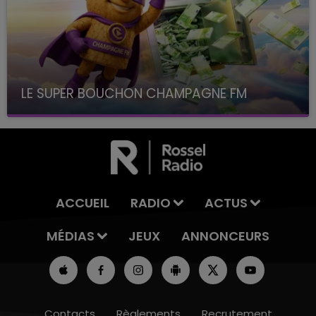
LE SUPER BOUCHON CHAMPAGNE FM
avec La Famille Champagne FM, à 8H10
ACCUEIL
RADIO
ACTUS
MÉDIAS
JEUX
ANNONCEURS
Contacts
Règlements
Recrutement