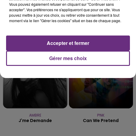
Vous pouvez également refuser en cliquant sur "Continuer sans
accepter". Vos préférences ne s'appliqueront que pour ce site. Vous
pouvez mettre à jour vos choix, ou retirer votre consentement à tout
moment via le lien "Gérer les cookies" situé en bas de chaque page.
JENNIFER LOPEZ & DAVID GUETTA
TEDDY SWIMS
Save Me Tonight
The Door
Accepter et fermer
12h50
12h50
12h48
12h48
Gérer mes choix
AMBRE
P!NK
J'me Demande
Can We Pretend