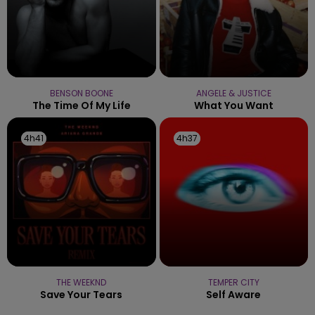
BENSON BOONE
ANGELE & JUSTICE
The Time Of My Life
What You Want
4h41
4h41
4h37
4h37
THE WEEKND
TEMPER CITY
Save Your Tears
Self Aware