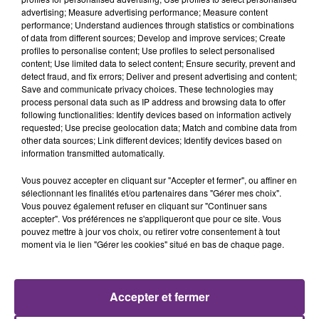
advertising; Measure advertising performance; Measure content
LA CENTRALE NUCLÉAIRE DE CHOOZ
performance; Understand audiences through statistics or combinations
TOUJOURS À L'ARRÊT
of data from different sources; Develop and improve services; Create
profiles to personalise content; Use profiles to select personalised
Cela fait déjà une semaine que la centrale
content; Use limited data to select content; Ensure security, prevent and
nucléaire ardennaise est à l'arrêt. Une situation
detect fraud, and fix errors; Deliver and present advertising and content;
Save and communicate privacy choices. These technologies may
justifiée par la sécheresse intense qui est toujours
process personal data such as IP address and browsing data to offer
présente.
following functionalities: Identify devices based on information actively
requested; Use precise geolocation data; Match and combine data from
other data sources; Link different devices; Identify devices based on
information transmitted automatically.
Vous pouvez accepter en cliquant sur "Accepter et fermer", ou affiner en
sélectionnant les finalités et/ou partenaires dans "Gérer mes choix".
LE MAGASIN JOUÉCLUB DE REIMS FERME
Vous pouvez également refuser en cliquant sur "Continuer sans
SES PORTES
accepter". Vos préférences ne s'appliqueront que pour ce site. Vous
pouvez mettre à jour vos choix, ou retirer votre consentement à tout
C'était l'une des institutions du centre-ville
moment via le lien "Gérer les cookies" situé en bas de chaque page.
rémois. Le magasin JouéClub est contraint de
fermer ses portes.
TITRES DIFFUSÉS
Accepter et fermer