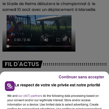
le Stade de Reims débutera le championnat à le
samedi 10 août avec un déplacement à Marseille.
FIL D'ACTUS
Continuer sans accepter
Le respect de votre vie privée est notre priorité
We and
our (447) partners
do the following data processing based on
your consent and/or our legitimate interest: Store and/or access
information on a device; Use limited data to select advertising; Create
profiles for personalised advertising; Use profiles to select personalised