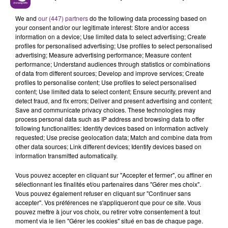
LE MAGASIN JOUÉCLUB DE REIMS FERME
SES PORTES
We and
our (447) partners
do the following data processing based on
your consent and/or our legitimate interest: Store and/or access
C'était l'une des institutions du centre-ville
information on a device; Use limited data to select advertising; Create
rémois. Le magasin JouéClub est contraint de
profiles for personalised advertising; Use profiles to select personalised
advertising; Measure advertising performance; Measure content
fermer ses portes.
TITRES DIFFUSÉS
performance; Understand audiences through statistics or combinations
of data from different sources; Develop and improve services; Create
profiles to personalise content; Use profiles to select personalised
content; Use limited data to select content; Ensure security, prevent and
1h01
1h01
0h57
0h57
detect fraud, and fix errors; Deliver and present advertising and content;
Save and communicate privacy choices. These technologies may
process personal data such as IP address and browsing data to offer
following functionalities: Identify devices based on information actively
requested; Use precise geolocation data; Match and combine data from
other data sources; Link different devices; Identify devices based on
information transmitted automatically.
Vous pouvez accepter en cliquant sur "Accepter et fermer", ou affiner en
sélectionnant les finalités et/ou partenaires dans "Gérer mes choix".
Vous pouvez également refuser en cliquant sur "Continuer sans
ALEX WARREN
TOVE LO & STROMAE
accepter". Vos préférences ne s'appliqueront que pour ce site. Vous
Fever Dream
Des Fleurs
pouvez mettre à jour vos choix, ou retirer votre consentement à tout
moment via le lien "Gérer les cookies" situé en bas de chaque page.