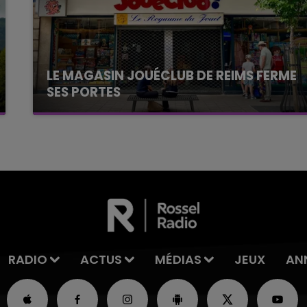
LE MAGASIN JOUÉCLUB DE REIMS FERME
SES PORTES
C'était l'une des institutions du centre-ville
rémois. Le magasin JouéClub est contraint de
fermer ses portes.
RADIO
ACTUS
MÉDIAS
JEUX
AN