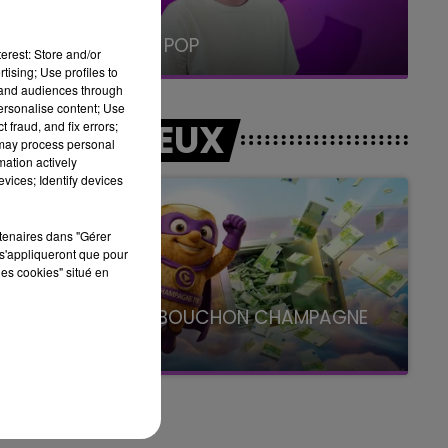
5h00 - 6h00
LE BEST OF DE LA FAMILLE
CHAMPAGNE FM
erest: Store and/or
tising; Use profiles to
tand audiences through
personalise content; Use
LES JEUX
 fraud, and fix errors;
 may process personal
mation actively
vices; Identify devices
rtenaires dans "Gérer
s'appliqueront que pour
les cookies" situé en
LE SUPER BOUCHON CHAMPAGNE
FM
avec La Famille Champagne FM, à 8H10