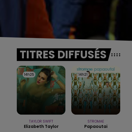
TITRES DIFFUSÉS
14h25
14h25
14h21
14h21
TAYLOR SWIFT
STROMAE
Elizabeth Taylor
Papaoutai