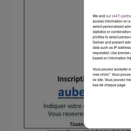
19h00 - 19h15
FM
LA POP MACHINE - CHAMPAG
We and
our (447) partn
access information on a 
select personalised ad
statistics or combinatio
profiles to select person
Deliver and present adv
data such as IP address 
requested; Use precise g
based on information tra
Vous pouvez accepter en 
mes choix". Vous pouvez
ce site. Vous pouvez met
bas de chaque page.