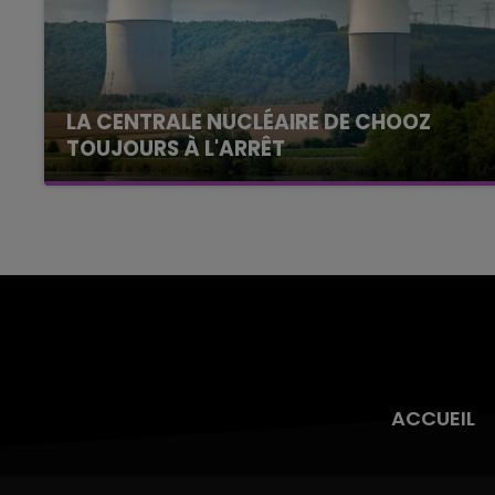
LA CENTRALE NUCLÉAIRE DE CHOOZ
TOUJOURS À L'ARRÊT
Cela fait déjà une semaine que la centrale
nucléaire ardennaise est à l'arrêt. Une situation
justifiée par la sécheresse intense qui est
toujours présente.
ACCUEIL