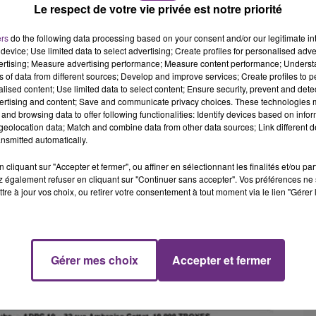
Le respect de votre vie privée est notre priorité
19h15 - 20h00
NE FM
LA RADIO POP
ers
do the following data processing based on your consent and/or our legitimate int
device; Use limited data to select advertising; Create profiles for personalised adver
vertising; Measure advertising performance; Measure content performance; Unders
ns of data from different sources; Develop and improve services; Create profiles to 
alised content; Use limited data to select content; Ensure security, prevent and detect
ertising and content; Save and communicate privacy choices. These technologies
and browsing data to offer following functionalities: Identify devices based on infor
eolocation data; Match and combine data from other data sources; Link different de
nsmitted automatically.
cliquant sur "Accepter et fermer", ou affiner en sélectionnant les finalités et/ou pa
 également refuser en cliquant sur "Continuer sans accepter". Vos préférences ne 
tre à jour vos choix, ou retirer votre consentement à tout moment via le lien "Gérer 
Gérer mes choix
Accepter et fermer