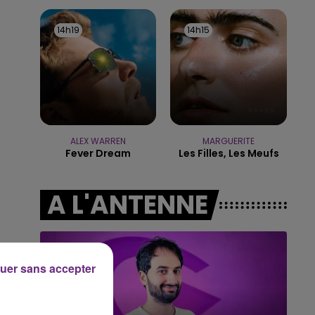
19h15 - 20h00
LA RADIO POP
14h19
14h19
14h15
14h15
ALEX WARREN
MARGUERITE
Fever Dream
Les Filles, Les Meufs
A L'ANTENNE
uer sans accepter