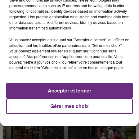
process personal data such as IP address and browsing data to offer
following functionalities: Identify devices based on information actively
requested; Use precise geolocation data; Match and combine data from
other data sources; Link different devices; Identify devices based on
information transmitted automatically.
Vous pouvez accepter en cliquant sur "Accepter et fermer", ou affiner en
sélectionnant les finalités et/ou partenaires dans "Gérer mes choix".
Vous pouvez également refuser en cliquant sur "Continuer sans
accepter". Vos préférences ne s'appliqueront que pour ce site. Vous
pouvez mettre à jour vos choix, ou retirer votre consentement à tout
LA CENTRALE NUCLÉAIRE DE CHOOZ
moment via le lien "Gérer les cookies" situé en bas de chaque page.
TOUJOURS À L'ARRÊT
Cela fait déjà une semaine que la centrale
nucléaire ardennaise est à l'arrêt. Une situation
Accepter et fermer
justifiée par la sécheresse intense qui est toujours
présente.
Gérer mes choix