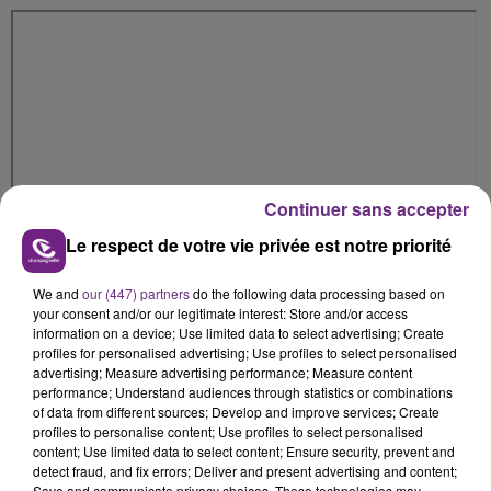
Continuer sans accepter
Le respect de votre vie privée est notre priorité
We and
our (447) partners
do the following data processing based on
your consent and/or our legitimate interest: Store and/or access
information on a device; Use limited data to select advertising; Create
profiles for personalised advertising; Use profiles to select personalised
advertising; Measure advertising performance; Measure content
performance; Understand audiences through statistics or combinations
of data from different sources; Develop and improve services; Create
Ouverture de la billetterie dès aujourd’hui.
profiles to personalise content; Use profiles to select personalised
content; Use limited data to select content; Ensure security, prevent and
detect fraud, and fix errors; Deliver and present advertising and content;
FIL D'ACTUS
Save and communicate privacy choices. These technologies may