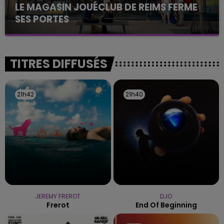
LE MAGASIN JOUÉCLUB DE REIMS FERME
SES PORTES
C'était l'une des institutions du centre-ville
rémois. Le magasin JouéClub est contraint de
fermer ses portes.
TITRES DIFFUSÉS
21h42
21h42
21h40
21h40
JEREMY FREROT
DJO
Frerot
End Of Beginning