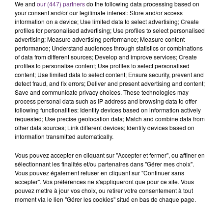
We and
our (447) partners
do the following data processing based on
your consent and/or our legitimate interest: Store and/or access
information on a device; Use limited data to select advertising; Create
profiles for personalised advertising; Use profiles to select personalised
advertising; Measure advertising performance; Measure content
performance; Understand audiences through statistics or combinations
of data from different sources; Develop and improve services; Create
profiles to personalise content; Use profiles to select personalised
LA CENTRALE NUCLÉAIRE DE CHOOZ
content; Use limited data to select content; Ensure security, prevent and
TOUJOURS À L'ARRÊT
detect fraud, and fix errors; Deliver and present advertising and content;
Cela fait déjà une semaine que la centrale
Save and communicate privacy choices. These technologies may
process personal data such as IP address and browsing data to offer
nucléaire ardennaise est à l'arrêt. Une situation
following functionalities: Identify devices based on information actively
justifiée par la sécheresse intense qui est toujours
requested; Use precise geolocation data; Match and combine data from
présente.
other data sources; Link different devices; Identify devices based on
information transmitted automatically.
Vous pouvez accepter en cliquant sur "Accepter et fermer", ou affiner en
sélectionnant les finalités et/ou partenaires dans "Gérer mes choix".
Vous pouvez également refuser en cliquant sur "Continuer sans
accepter". Vos préférences ne s'appliqueront que pour ce site. Vous
LE MAGASIN JOUÉCLUB DE REIMS FERME
pouvez mettre à jour vos choix, ou retirer votre consentement à tout
moment via le lien "Gérer les cookies" situé en bas de chaque page.
SES PORTES
C'était l'une des institutions du centre-ville