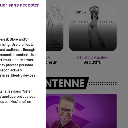
7h00 - 12h00
uer sans accepter
LE WEEK-END CHAMPAGNE FM
12h09
12h09
12h05
12h05
erest: Store and/or
tising; Use profiles to
tand audiences through
personalise content; Use
MANON LISA
Christina Aguilera
 fraud, and fix errors;
Le Petit Pecheur
Beautiful
 may process personal
mation actively
vices; Identify devices
A L'ANTENNE
rtenaires dans "Gérer
s'appliqueront que pour
les cookies" situé en