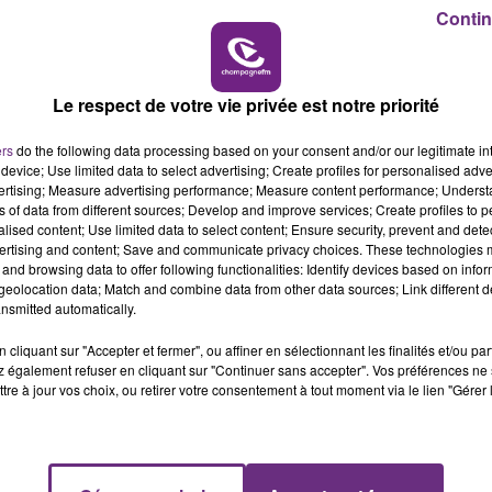
16h00 - 20h00
Contin
LE WEEK-END CHAMPAGNE FM
Le respect de votre vie privée est notre priorité
ers
do the following data processing based on your consent and/or our legitimate int
device; Use limited data to select advertising; Create profiles for personalised adver
vertising; Measure advertising performance; Measure content performance; Unders
ns of data from different sources; Develop and improve services; Create profiles to 
alised content; Use limited data to select content; Ensure security, prevent and detect
ertising and content; Save and communicate privacy choices. These technologies
and browsing data to offer following functionalities: Identify devices based on infor
LE MAGASIN JOUÉCLUB DE REIMS FERME
eolocation data; Match and combine data from other data sources; Link different de
nsmitted automatically.
SES PORTES
C'était l'une des institutions du centre-ville
cliquant sur "Accepter et fermer", ou affiner en sélectionnant les finalités et/ou pa
rémois. Le magasin JouéClub est contraint de
 également refuser en cliquant sur "Continuer sans accepter". Vos préférences ne 
tre à jour vos choix, ou retirer votre consentement à tout moment via le lien "Gérer 
fermer ses portes.