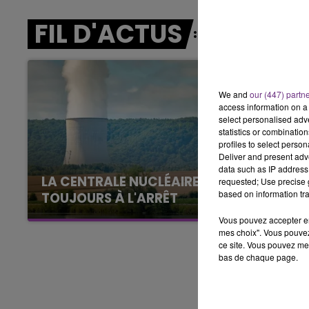
7h00 - 12h00
LE WEEK-END CHAMPAGNE FM
FIL D'ACTUS
We and
our (447) partn
access information on a 
select personalised ad
statistics or combinatio
profiles to select person
Deliver and present adv
data such as IP address 
LA CENTRALE NUCLÉAIRE DE CHOOZ
requested; Use precise g
based on information tra
TOUJOURS À L'ARRÊT
Cela fait déjà une semaine que la centrale
Vous pouvez accepter en 
nucléaire ardennaise est à l'arrêt. Une situation
mes choix". Vous pouvez
ce site. Vous pouvez met
justifiée par la sécheresse intense qui est
bas de chaque page.
toujours présente.