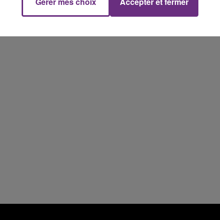
Gérer mes choix
Accepter et fermer
7h00 - 12h00
M
LE WEEK-END CHAMPAGNE FM