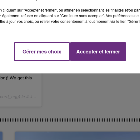
14h00 - 15h00
cliquant sur "Accepter et fermer", ou affiner en sélectionnant les finalités et/ou pa
La Radio Pop
 également refuser en cliquant sur "Continuer sans accepter". Vos préférences ne 
tre à jour vos choix, ou retirer votre consentement à tout moment via le lien "Gérer 
Gérer mes choix
Accepter et fermer
 on Instagram.
ion)! We got this
cord_egg) le
4 Janv. 2019 à 9 :05 PST