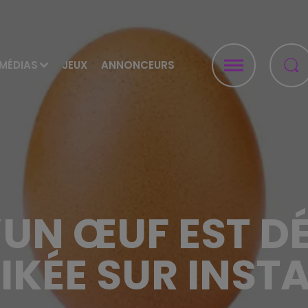
MÉDIAS
JEUX
ANNONCEURS
’UN ŒUF EST D
LIKÉE SUR INS