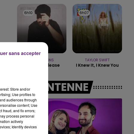
14h00 - 15h00
LA RADIO POP
6h10
6h10
6h07
6h07
uer sans accepter
MATT SIMONS
TAYLOR SWIFT
Catch & Release
I Knew It, I Knew You
A L'ANTENNE
"
erest: Store and/or
tising; Use profiles to
tand audiences through
personalise content; Use
 fraud, and fix errors;
 may process personal
mation actively
vices; Identify devices