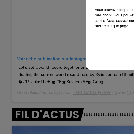
10h00 - 14h00
Vous pouvez accepter en 
LE TICKET DE CAISSE
mes choix". Vous pouvez
ce site. Vous pouvez met
bas de chaque page.
Voir cette publication sur Instagram
Let’s set a world record together and get the most liked post
Beating the current world record held by Kylie Jenner (18 mill
�x"R #LikeTheEgg #EggSoldiers #EggGang
Une publication partagée par
EGG GANG �xR�
(@world_re
FIL D'ACTUS