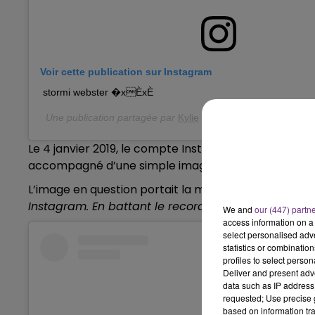
6h00 - 10h00
LA FAMILLE
Voir cette publication sur Instagram
stormi webster �xÈxÈ
Une publication partagée par
Kylie
(@kyliejenner) le
6 Févr.
Le 4 janvier 2019, le compte Instagram
world_reco
accompagné d’une simple image montrant un œuf s
L’image en question portait la mention : «
Atteignons
Instagram. En battant le record que détient actuell
We and
our (447) partn
access information on a 
select personalised ad
statistics or combinatio
profiles to select person
Deliver and present adv
data such as IP address 
requested; Use precise g
based on information tra