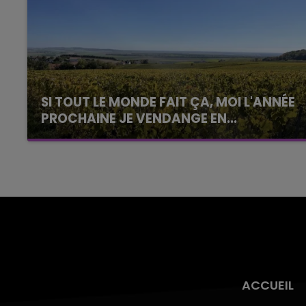
SI TOUT LE MONDE FAIT ÇA, MOI L'ANNÉE
PROCHAINE JE VENDANGE EN...
La vendange en Champagne a débuté ce jeudi
6 août dans la commune de Montgueux (Aube).
Du jamais vu !
ACCUEIL