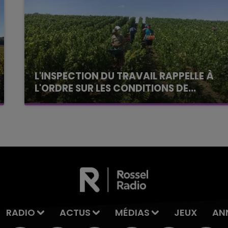
L'INSPECTION DU TRAVAIL RAPPELLE À
L'ORDRE SUR LES CONDITIONS DE...
Alors que les dates de début des vendange
2026 s'est avéré être plus précoce que prévu,
l'inspection du Travail en profite pour rappeler
les conditions de...
RADIO
ACTUS
MÉDIAS
JEUX
AN