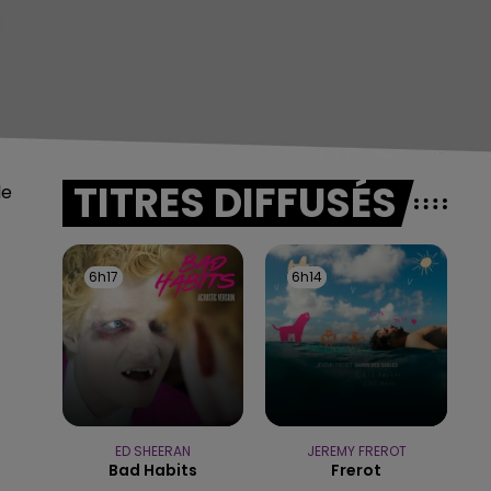
TITRES DIFFUSÉS
le
6h17
6h17
6h14
6h14
ED SHEERAN
JEREMY FREROT
Bad Habits
Frerot