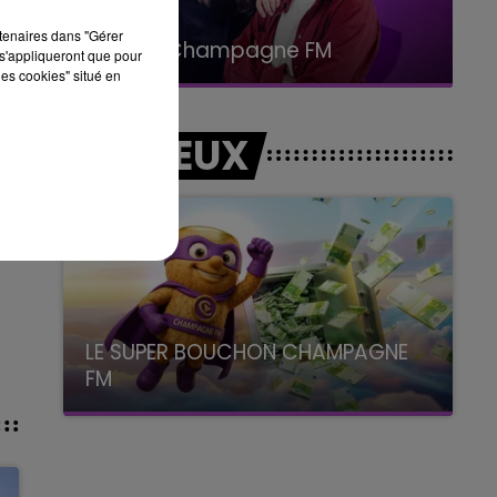
15h00 - 19h00
rtenaires dans "Gérer
Le Club Champagne FM
s'appliqueront que pour
les cookies" situé en
LES JEUX
LE SUPER BOUCHON CHAMPAGNE
FM
avec La Famille Champagne FM, à 8H10