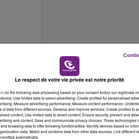
10h00 - 14h00
LE TICKET DE CAISSE
 2018 à 1 :14 PST
Contin
rd_egg
a fait son apparition sur le réseau social
ur un fond blanc.
Le respect de votre vie privée est notre priorité
 ensemble le record de la photo la plus aimée sur
ement Kylie Jenner (18 millions) ! On peut le faire �x"R
.
ers
do the following data processing based on your consent and/or our legitimate int
device; Use limited data to select advertising; Create profiles for personalised adver
vertising; Measure advertising performance; Measure content performance; Unders
ns of data from different sources; Develop and improve services; Create profiles to 
alised content; Use limited data to select content; Ensure security, prevent and detect
ertising and content; Save and communicate privacy choices. These technologies
and browsing data to offer following functionalities: Identify devices based on infor
eolocation data; Match and combine data from other data sources; Link different de
nsmitted automatically.