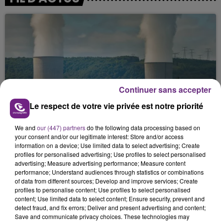
Continuer sans accepter
LA CENTRALE NUCLÉAIRE DE CHOOZ
Le respect de votre vie privée est notre priorité
TOUJOURS À L'ARRÊT
Cela fait déjà une semaine que la centrale
We and
our (447) partners
do the following data processing based on
your consent and/or our legitimate interest: Store and/or access
nucléaire ardennaise est à l'arrêt. Une situation
information on a device; Use limited data to select advertising; Create
justifiée par la sécheresse intense qui est toujours
profiles for personalised advertising; Use profiles to select personalised
présente.
advertising; Measure advertising performance; Measure content
performance; Understand audiences through statistics or combinations
of data from different sources; Develop and improve services; Create
profiles to personalise content; Use profiles to select personalised
content; Use limited data to select content; Ensure security, prevent and
detect fraud, and fix errors; Deliver and present advertising and content;
Save and communicate privacy choices. These technologies may