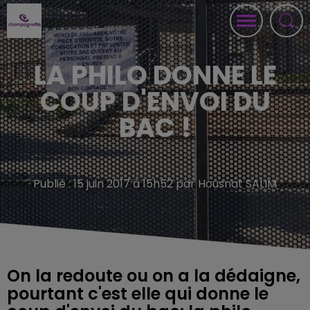
LA PHILO DONNE LE
COUP D'ENVOI DU
BAC !
Publié : 15 juin 2017 à 15h52 par Housnat SALIM
On la redoute ou on a la dédaigne,
pourtant c'est elle qui donne le