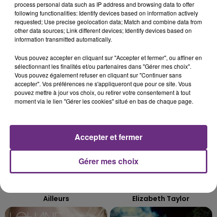
process personal data such as IP address and browsing data to offer
LE MAGASIN JOUÉCLUB DE REIMS FERME
following functionalities: Identify devices based on information actively
SES PORTES
requested; Use precise geolocation data; Match and combine data from
C'était l'une des institutions du centre-ville
other data sources; Link different devices; Identify devices based on
information transmitted automatically.
rémois. Le magasin JouéClub est contraint de
fermer ses portes.
Vous pouvez accepter en cliquant sur "Accepter et fermer", ou affiner en
TITRES DIFFUSÉS
sélectionnant les finalités et/ou partenaires dans "Gérer mes choix".
Vous pouvez également refuser en cliquant sur "Continuer sans
accepter". Vos préférences ne s'appliqueront que pour ce site. Vous
22h17
22h17
22h13
22h13
pouvez mettre à jour vos choix, ou retirer votre consentement à tout
moment via le lien "Gérer les cookies" situé en bas de chaque page.
Accepter et fermer
Gérer mes choix
ORELSAN
TAYLOR SWIFT
Ailleurs
Elizabeth Taylor