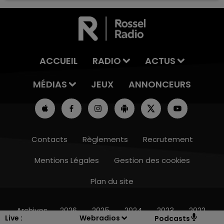
ACCUEIL
RADIO
ACTUS
MÉDIAS
JEUX
ANNONCEURS
Contacts
Règlements
Recrutement
Mentions Légales
Gestion des cookies
Plan du site
16h00 - 20h00
7h00 - 1
 WEEK-END CHAMPAGNE FM
BEST 
Archives
2026
2025
2024
2023
2022
Live :
Webradios
Podcasts