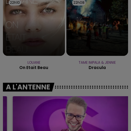
22h10
22h10
22h08
22h08
LOUANE
TAME IMPALA & JENNIE
On Etait Beau
Dracula
A L'ANTENNE