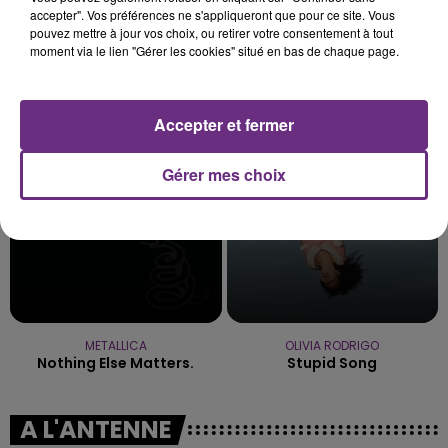
accepter". Vos préférences ne s'appliqueront que pour ce site. Vous
pouvez mettre à jour vos choix, ou retirer votre consentement à tout
moment via le lien "Gérer les cookies" situé en bas de chaque page.
TEDDYBEAR
ALEX WARREN
Chaussures Roses
Ordinary
Accepter et fermer
4h49
4h49
4h45
4h45
Gérer mes choix
METALLICA
OLIVIA RODRIGO
Nothing Else Matters.
Stupid Song
A L'ANTENNE