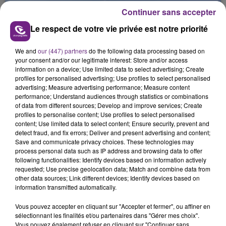
Continuer sans accepter
Le respect de votre vie privée est notre priorité
We and
our (447) partners
do the following data processing based on
your consent and/or our legitimate interest: Store and/or access
information on a device; Use limited data to select advertising; Create
L'INSPECTION DU TRAVAIL RAPPELLE À
profiles for personalised advertising; Use profiles to select personalised
L'ORDRE SUR LES CONDITIONS DE...
advertising; Measure advertising performance; Measure content
performance; Understand audiences through statistics or combinations
Alors que les dates de début des vendange 2026
of data from different sources; Develop and improve services; Create
s'est avéré être plus précoce que prévu,
profiles to personalise content; Use profiles to select personalised
l'inspection du Travail en profite pour rappeler
content; Use limited data to select content; Ensure security, prevent and
TITRES DIFFUSÉS
detect fraud, and fix errors; Deliver and present advertising and content;
les conditions de...
Save and communicate privacy choices. These technologies may
process personal data such as IP address and browsing data to offer
following functionalities: Identify devices based on information actively
4h56
4h56
4h54
4h54
requested; Use precise geolocation data; Match and combine data from
other data sources; Link different devices; Identify devices based on
information transmitted automatically.
Vous pouvez accepter en cliquant sur "Accepter et fermer", ou affiner en
sélectionnant les finalités et/ou partenaires dans "Gérer mes choix".
Vous pouvez également refuser en cliquant sur "Continuer sans