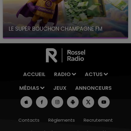
LE SUPER BOUCHON CHAMPAGNE FM
avec La Famille Champagne FM, à 8H10
ACCUEIL
RADIO
ACTUS
MÉDIAS
JEUX
ANNONCEURS
Contacts
Règlements
Recrutement