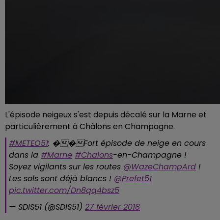
L'épisode neigeux s'est depuis décalé sur la Marne et
particulièrement à Châlons en Champagne.
#METEO51
: �️�️Fort épisode de neige en cours
dans la
#Marne
#Chalons
-en-Champagne !
Soyez vigilants sur les routes
@WazeChampArd
!
Les sols sont déjà blancs !
@Prefet51
pic.twitter.com/Dn8qq4bsz5
— SDIS51 (@SDIS51)
27 février 2018