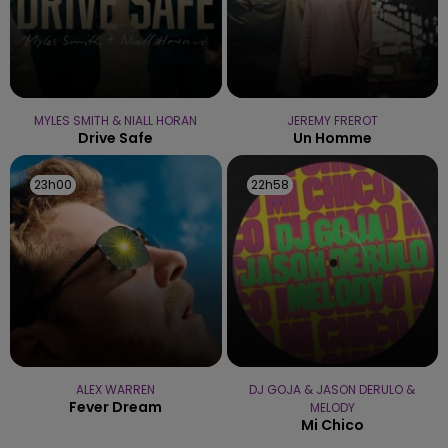
MYLES SMITH & NIALL HORAN
JEREMY FREROT
Drive Safe
Un Homme
23h00
23h00
22h58
22h58
ALEX WARREN
DJ GOJA & JASON DERULO &
Fever Dream
MELODY
Mi Chico