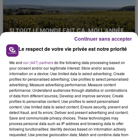
SI TOUT LE MONDE FAIT ÇA, MOI L'ANNÉE
PROCHAINE JE VENDANGE EN...
Continuer sans accepter
La vendange en Champagne a débuté ce jeudi 6
Le respect de votre vie privée est notre priorité
août dans la commune de Montgueux (Aube). Du
jamais vu !
We and
our (447) partners
do the following data processing based on
your consent and/or our legitimate interest: Store and/or access
information on a device; Use limited data to select advertising; Create
profiles for personalised advertising; Use profiles to select personalised
advertising; Measure advertising performance; Measure content
performance; Understand audiences through statistics or combinations
of data from different sources; Develop and improve services; Create
profiles to personalise content; Use profiles to select personalised
L'INSPECTION DU TRAVAIL RAPPELLE À
content; Use limited data to select content; Ensure security, prevent and
detect fraud, and fix errors; Deliver and present advertising and content;
L'ORDRE SUR LES CONDITIONS DE...
Save and communicate privacy choices. These technologies may
Alors que les dates de début des vendange 2026
process personal data such as IP address and browsing data to offer
following functionalities: Identify devices based on information actively
s'est avéré être plus précoce que prévu,
requested; Use precise geolocation data; Match and combine data from
l'inspection du Travail en profite pour rappeler