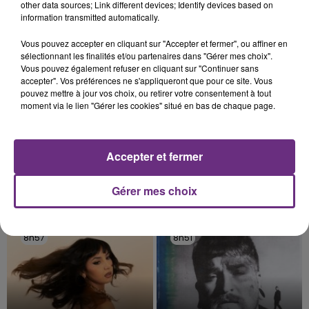
other data sources; Link different devices; Identify devices based on
TITRES DIFFUSÉS
les conditions de...
information transmitted automatically.
Vous pouvez accepter en cliquant sur "Accepter et fermer", ou affiner en
9h08
9h08
9h04
9h04
sélectionnant les finalités et/ou partenaires dans "Gérer mes choix".
Vous pouvez également refuser en cliquant sur "Continuer sans
accepter". Vos préférences ne s'appliqueront que pour ce site. Vous
pouvez mettre à jour vos choix, ou retirer votre consentement à tout
moment via le lien "Gérer les cookies" situé en bas de chaque page.
Accepter et fermer
Gérer mes choix
BRICE CONRAD
ALEX WARREN
Oh La
Fever Dream
8h57
8h57
8h51
8h51