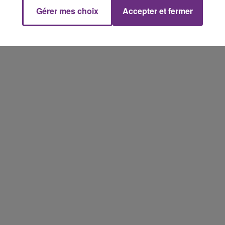
Gérer mes choix
Accepter et fermer
7h00 - 11h00
FM
BEST OF