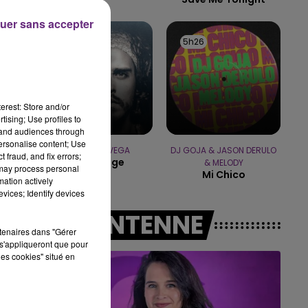
uer sans accepter
00
7h00 - 11h00
AMPAGNE FM
BEST OF
5h28
5h28
5h26
5h26
erest: Store and/or
tising; Use profiles to
tand audiences through
personalise content; Use
FRERO DELAVEGA
DJ GOJA & JASON DERULO
 fraud, and fix errors;
Ton Visage
& MELODY
 may process personal
Mi Chico
mation actively
vices; Identify devices
A L'ANTENNE
rtenaires dans "Gérer
s'appliqueront que pour
les cookies" situé en