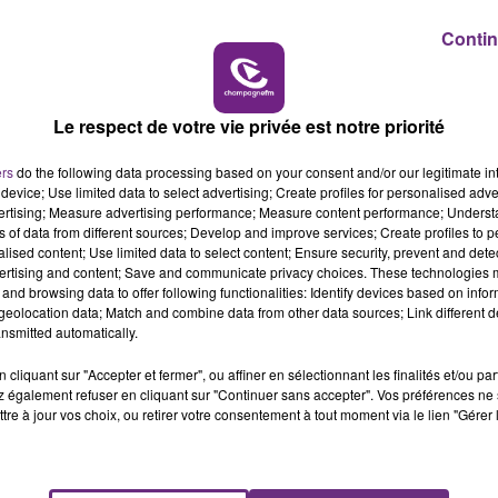
avec Carmen et The Deans.
Contin
 16h00
16h00 - 20h
CHAMPAGNE FM
LE WEEK-END CH
ngeur.org
Le respect de votre vie privée est notre priorité
ers
do the following data processing based on your consent and/or our legitimate int
device; Use limited data to select advertising; Create profiles for personalised adver
vertising; Measure advertising performance; Measure content performance; Unders
ns of data from different sources; Develop and improve services; Create profiles to 
alised content; Use limited data to select content; Ensure security, prevent and detect
ertising and content; Save and communicate privacy choices. These technologies
and browsing data to offer following functionalities: Identify devices based on infor
eolocation data; Match and combine data from other data sources; Link different de
nsmitted automatically.
cliquant sur "Accepter et fermer", ou affiner en sélectionnant les finalités et/ou pa
LE MAGASIN JOUÉCLUB DE REIMS FERME
 également refuser en cliquant sur "Continuer sans accepter". Vos préférences ne 
SES PORTES
tre à jour vos choix, ou retirer votre consentement à tout moment via le lien "Gérer 
C'était l'une des institutions du centre-ville
rémois. Le magasin JouéClub est contraint de
fermer ses portes.