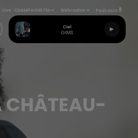
Live :
CHAMPAGNE FM
Webradios
Podcasts
Ciel
GIMS
À CHÂTEAU-