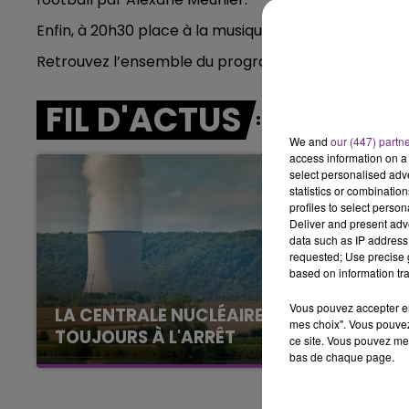
Enfin, à 20h30 place à la musique à la Biscuiterie 
11h00 -
LE WEEK-END 
Retrouvez l’ensemble du programme sur
www.echa
FIL D'ACTUS
We and
our (447) partn
access information on a 
select personalised ad
statistics or combinatio
profiles to select person
Deliver and present adv
data such as IP address 
requested; Use precise g
based on information tra
Vous pouvez accepter en 
LA CENTRALE NUCLÉAIRE DE CHOOZ
mes choix". Vous pouvez
TOUJOURS À L'ARRÊT
ce site. Vous pouvez met
bas de chaque page.
Cela fait déjà une semaine que la centrale
nucléaire ardennaise est à l'arrêt. Une situation
justifiée par la sécheresse intense qui est