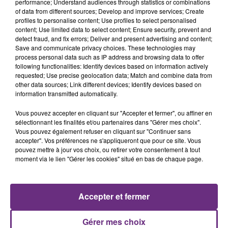
performance; Understand audiences through statistics or combinations
of data from different sources; Develop and improve services; Create
profiles to personalise content; Use profiles to select personalised
content; Use limited data to select content; Ensure security, prevent and
detect fraud, and fix errors; Deliver and present advertising and content;
Save and communicate privacy choices. These technologies may
process personal data such as IP address and browsing data to offer
following functionalities: Identify devices based on information actively
DJ GOJA & JASON DERULO &
KALEO
requested; Use precise geolocation data; Match and combine data from
Way Down We Go
MELODY
other data sources; Link different devices; Identify devices based on
Mi Chico
information transmitted automatically.
12h22
12h22
12h20
12h20
Vous pouvez accepter en cliquant sur "Accepter et fermer", ou affiner en
sélectionnant les finalités et/ou partenaires dans "Gérer mes choix".
Vous pouvez également refuser en cliquant sur "Continuer sans
accepter". Vos préférences ne s'appliqueront que pour ce site. Vous
pouvez mettre à jour vos choix, ou retirer votre consentement à tout
moment via le lien "Gérer les cookies" situé en bas de chaque page.
Accepter et fermer
ALEX WARREN
JOSEPH KAMEL
Gérer mes choix
Passenger
Celui Qui Part