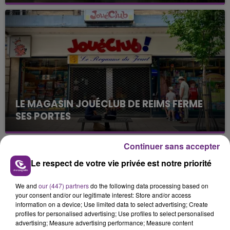
Cela fait déjà une semaine que la centrale
nucléaire ardennaise est à l'arrêt. Une situation
justifiée par la sécheresse intense qui est toujours
présente.
LE MAGASIN JOUÉCLUB DE REIMS FERME
SES PORTES
C'était l'une des institutions du centre-ville
rémois. Le magasin JouéClub est contraint de
Continuer sans accepter
fermer ses portes.
TITRES DIFFUSÉS
Le respect de votre vie privée est notre priorité
We and
our (447) partners
do the following data processing based on
12h29
12h29
12h25
12h25
your consent and/or our legitimate interest: Store and/or access
information on a device; Use limited data to select advertising; Create
profiles for personalised advertising; Use profiles to select personalised
advertising; Measure advertising performance; Measure content