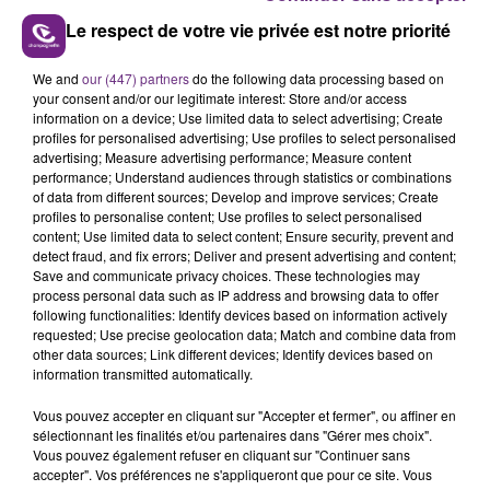
Le respect de votre vie privée est notre priorité
We and
our (447) partners
do the following data processing based on
LE MAGASIN JOUÉCLUB DE REIMS FERME
your consent and/or our legitimate interest: Store and/or access
SES PORTES
information on a device; Use limited data to select advertising; Create
profiles for personalised advertising; Use profiles to select personalised
C'était l'une des institutions du centre-ville
advertising; Measure advertising performance; Measure content
rémois. Le magasin JouéClub est contraint de
performance; Understand audiences through statistics or combinations
of data from different sources; Develop and improve services; Create
fermer ses portes.
TITRES DIFFUSÉS
profiles to personalise content; Use profiles to select personalised
content; Use limited data to select content; Ensure security, prevent and
detect fraud, and fix errors; Deliver and present advertising and content;
Save and communicate privacy choices. These technologies may
10h48
10h48
10h44
10h44
process personal data such as IP address and browsing data to offer
following functionalities: Identify devices based on information actively
requested; Use precise geolocation data; Match and combine data from
other data sources; Link different devices; Identify devices based on
information transmitted automatically.
Vous pouvez accepter en cliquant sur "Accepter et fermer", ou affiner en
sélectionnant les finalités et/ou partenaires dans "Gérer mes choix".
Vous pouvez également refuser en cliquant sur "Continuer sans
accepter". Vos préférences ne s'appliqueront que pour ce site. Vous