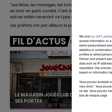
"Les fêtes, les mariages, les tombolas, les événement
10h00 - 14h00
se tenir en petit comité. C'est à dire à moins de 30 p
LE TICKET DE CAISSE
autres salles recevant ce type d'événements devront
Les préfets ont par ailleurs la possibilité de pren
We and
our (447) partn
FIL D'ACTUS
access information on a 
select personalised ad
statistics or combinatio
profiles to select person
Deliver and present adv
data such as IP address 
requested; Use precise g
based on information tra
Vous pouvez accepter en 
mes choix". Vous pouvez
ce site. Vous pouvez met
LE MAGASIN JOUÉCLUB DE REIMS FERME
bas de chaque page.
SES PORTES
C'était l'une des institutions du centre-ville