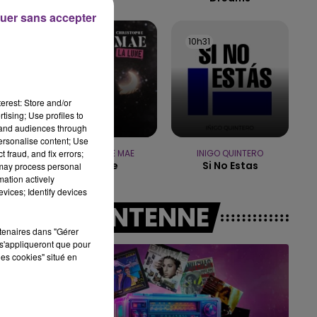
t
uer sans accepter
15h00 - 19h00
LE CLUB CHAMPAGNE FM
10h37
10h37
10h31
10h31
erest: Store and/or
tising; Use profiles to
tand audiences through
personalise content; Use
 fraud, and fix errors;
CHRISTOPHE MAE
INIGO QUINTERO
La Lune
Si No Estas
 may process personal
mation actively
vices; Identify devices
A L'ANTENNE
rtenaires dans "Gérer
s'appliqueront que pour
les cookies" situé en