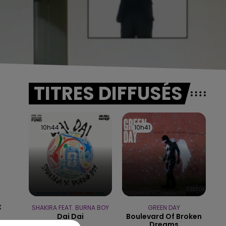
TITRES DIFFUSÉS
10h44
10h44
10h41
10h41
x
SHAKIRA FEAT. BURNA BOY
GREEN DAY
Dai Dai
Boulevard Of Broken
Dreams