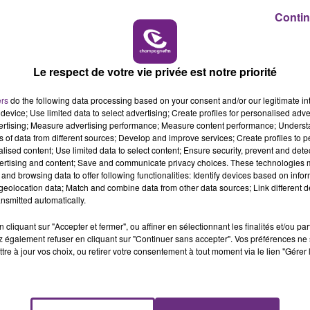
s associatifs, les anniversaires, les communions... devron
Contin
14h00 - 15h00
ersonnes. Les salles polyvalentes, les salles des fêtes et
LA RADIO POP
 respecter cette jauge", a précisé Olivier Véran.
dre des mesures complémentaires.
Le respect de votre vie privée est notre priorité
ers
do the following data processing based on your consent and/or our legitimate int
device; Use limited data to select advertising; Create profiles for personalised adver
vertising; Measure advertising performance; Measure content performance; Unders
ns of data from different sources; Develop and improve services; Create profiles to 
alised content; Use limited data to select content; Ensure security, prevent and detect
ertising and content; Save and communicate privacy choices. These technologies
and browsing data to offer following functionalities: Identify devices based on infor
eolocation data; Match and combine data from other data sources; Link different de
nsmitted automatically.
cliquant sur "Accepter et fermer", ou affiner en sélectionnant les finalités et/ou pa
 également refuser en cliquant sur "Continuer sans accepter". Vos préférences ne 
tre à jour vos choix, ou retirer votre consentement à tout moment via le lien "Gérer 
UNE JEUNE AUTOMOBILISTE GRIÈVEMENT
BLESSÉE
Une automobiliste s'est retrouvée piégée dans