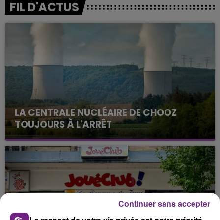
FIL D'ACTUS
LA CENTRALE NUCLÉAIRE DE CHOOZ
TOUJOURS À L'ARRÊT
Cela fait déjà une semaine que la centrale
nucléaire ardennaise est à l'arrêt. Une situation
justifiée par la sécheresse intense qui est toujours
présente.
Continuer sans accepter
Le respect de votre vie privée est notre priorité