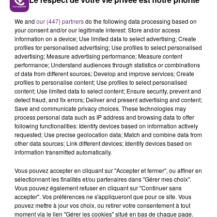
LE MAGASIN JOUÉCLUB DE REIMS FERME
We and
our (447) partners
do the following data processing based on
SES PORTES
your consent and/or our legitimate interest: Store and/or access
C'était l'une des institutions du centre-ville
information on a device; Use limited data to select advertising; Create
profiles for personalised advertising; Use profiles to select personalised
rémois. Le magasin JouéClub est contraint de
advertising; Measure advertising performance; Measure content
fermer ses portes.
performance; Understand audiences through statistics or combinations
TITRES DIFFUSÉS
of data from different sources; Develop and improve services; Create
profiles to personalise content; Use profiles to select personalised
content; Use limited data to select content; Ensure security, prevent and
detect fraud, and fix errors; Deliver and present advertising and content;
7h55
7h55
7h52
7h52
Save and communicate privacy choices. These technologies may
process personal data such as IP address and browsing data to offer
following functionalities: Identify devices based on information actively
requested; Use precise geolocation data; Match and combine data from
other data sources; Link different devices; Identify devices based on
information transmitted automatically.
Vous pouvez accepter en cliquant sur "Accepter et fermer", ou affiner en
sélectionnant les finalités et/ou partenaires dans "Gérer mes choix".
Vous pouvez également refuser en cliquant sur "Continuer sans
accepter". Vos préférences ne s'appliqueront que pour ce site. Vous
INDOCHINE
SIENNA SPIRO
pouvez mettre à jour vos choix, ou retirer votre consentement à tout
Les Nouveaux Soleils
Die On This Hill
moment via le lien "Gérer les cookies" situé en bas de chaque page.