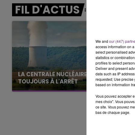
LE BEST OF DE LA FAMILLE
FIL D'ACTUS
CHAMPAGNE FM
We and
our (447) partn
access information on a 
select personalised ad
statistics or combinatio
profiles to select person
Deliver and present adv
LA CENTRALE NUCLÉAIRE DE CHOOZ
data such as IP address 
requested; Use precise g
TOUJOURS À L'ARRÊT
based on information tra
Cela fait déjà une semaine que la centrale
nucléaire ardennaise est à l'arrêt. Une situation
Vous pouvez accepter en 
mes choix". Vous pouvez
justifiée par la sécheresse intense qui est
ce site. Vous pouvez met
toujours présente.
bas de chaque page.