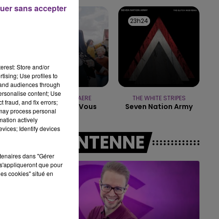
10h00 - 14h00
uer sans accepter
LE TICKET DE CAISSE
23h28
23h28
23h24
23h24
erest: Store and/or
tising; Use profiles to
tand audiences through
personalise content; Use
PIERRE DE MAERE
THE WHITE STRIPES
 fraud, and fix errors;
Je Pense A Vous
Seven Nation Army
 may process personal
mation actively
vices; Identify devices
A L'ANTENNE
rtenaires dans "Gérer
s'appliqueront que pour
les cookies" situé en