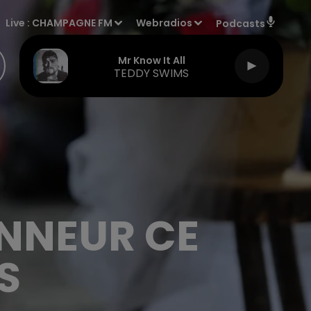
Live :
CHAMPAGNE FM
Webradios
Podcasts
Mr Know It All
TEDDY SWIMS
ONNEUR CE
S