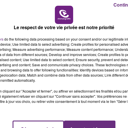
6h00 - 10h00
Contin
LA FAMILLE
Le respect de votre vie privée est notre priorité
ers
do the following data processing based on your consent and/or our legitimate int
device; Use limited data to select advertising; Create profiles for personalised adver
vertising; Measure advertising performance; Measure content performance; Unders
ns of data from different sources; Develop and improve services; Create profiles to 
alised content; Use limited data to select content; Ensure security, prevent and detect
ertising and content; Save and communicate privacy choices. These technologies
LE MAGASIN JOUÉCLUB DE REIMS FERME
and browsing data to offer following functionalities: Identify devices based on infor
eolocation data; Match and combine data from other data sources; Link different de
SES PORTES
nsmitted automatically.
C'était l'une des institutions du centre-ville
rémois. Le magasin JouéClub est contraint de
cliquant sur "Accepter et fermer", ou affiner en sélectionnant les finalités et/ou pa
 également refuser en cliquant sur "Continuer sans accepter". Vos préférences ne 
fermer ses portes.
tre à jour vos choix, ou retirer votre consentement à tout moment via le lien "Gérer 