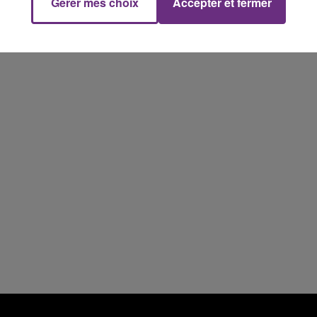
Gérer mes choix
Accepter et fermer
10h00 - 14h00
LE TICKET DE CAISSE