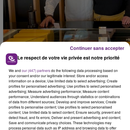
Continuer sans accepter
Le respect de votre vie privée est notre priorité
Pascal Caffet et Christelle la responsable
We and
our (447) partners
do the following data processing based on
de la boutique des Ecrevolles.
your consent and/or our legitimate interest: Store and/or access
information on a device; Use limited data to select advertising; Create
profiles for personalised advertising; Use profiles to select personalised
Pascal Caffet possède une dizaine de boutiques en
advertising; Measure advertising performance; Measure content
France, en Italie et au Japon.
performance; Understand audiences through statistics or combinations
of data from different sources; Develop and improve services; Create
profiles to personalise content; Use profiles to select personalised
content; Use limited data to select content; Ensure security, prevent and
FIL D'ACTUS
detect fraud, and fix errors; Deliver and present advertising and content;
Save and communicate privacy choices. These technologies may
process personal data such as IP address and browsing data to offer