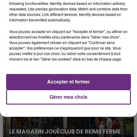
following functionalities: Identify devices based on information actively
requested; Use precise geolocation data; Match and combine data from
other data sources; Link different devices; Identify devices based on
information transmitted automatically.
Vous pouvez accepter en cliquant sur "Accepter et fermer", ou affiner en
sélectionnant les finalités et/ou partenaires dans "Gérer mes choix".
Vous pouvez également refuser en cliquant sur "Continuer sans
accepter". Vos préférences ne s'appliqueront que pour ce site. Vous
LA CENTRALE NUCLÉAIRE DE CHOOZ
pouvez mettre à jour vos choix, ou retirer votre consentement à tout
moment via le lien "Gérer les cookies" situé en bas de chaque page.
TOUJOURS À L'ARRÊT
Cela fait déjà une semaine que la centrale
nucléaire ardennaise est à l'arrêt. Une situation
Accepter et fermer
justifiée par la sécheresse intense qui est toujours
présente.
Gérer mes choix
LE MAGASIN JOUÉCLUB DE REIMS FERME