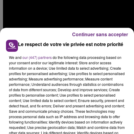
Continuer sans accepter
Le respect de votre vie privée est notre priorité
We and
our (447) partners
do the following data processing based on
your consent and/or our legitimate interest: Store and/or access
information on a device; Use limited data to select advertising; Create
Catherine Ringer :
profiles for personalised advertising; Use profiles to select personalised
advertising; Measure advertising performance; Measure content
performance; Understand audiences through statistics or combinations
of data from different sources; Develop and improve services; Create
profiles to personalise content; Use profiles to select personalised
content; Use limited data to select content; Ensure security, prevent and
detect fraud, and fix errors; Deliver and present advertising and content;
Save and communicate privacy choices. These technologies may
process personal data such as IP address and browsing data to offer
following functionalities: Identify devices based on information actively
requested; Use precise geolocation data; Match and combine data from
other data sources; Link different devices; Identify devices based on