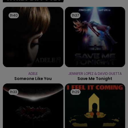
1h40
1h40
1h37
1h37
ADELE
JENNIFER LOPEZ & DAVID GUETTA
Someone Like You
Save Me Tonight
1h33
1h33
1h29
1h29