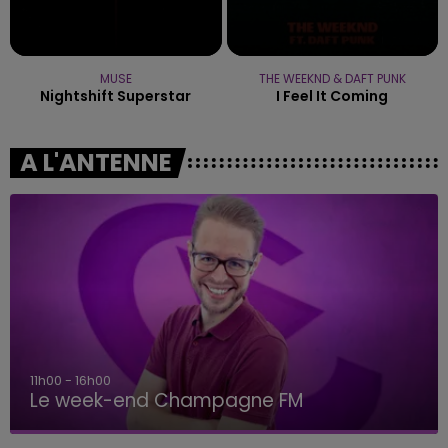
MUSE
THE WEEKND & DAFT PUNK
Nightshift Superstar
I Feel It Coming
A L'ANTENNE
11h00 - 16h00
Le week-end Champagne FM