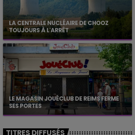
LA CENTRALE NUCLÉAIRE DE CHOOZ
TOUJOURS À L'ARRÊT
Cela fait déjà une semaine que la centrale
nucléaire ardennaise est à l'arrêt. Une situation
justifiée par la sécheresse intense qui est toujours
présente.
LE MAGASIN JOUÉCLUB DE REIMS FERME
SES PORTES
C'était l'une des institutions du centre-ville
rémois. Le magasin JouéClub est contraint de
fermer ses portes.
TITRES DIFFUSÉS