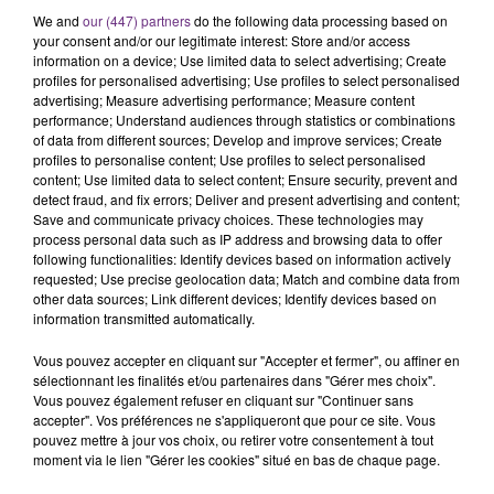
Marne
We and
our (447) partners
do the following data processing based on
Haute-Marne
your consent and/or our legitimate interest: Store and/or access
Meurthe-et-Moselle
information on a device; Use limited data to select advertising; Create
profiles for personalised advertising; Use profiles to select personalised
Meuse
advertising; Measure advertising performance; Measure content
Morbihan
performance; Understand audiences through statistics or combinations
Nièvre
of data from different sources; Develop and improve services; Create
profiles to personalise content; Use profiles to select personalised
Orne
content; Use limited data to select content; Ensure security, prevent and
Pas-de-Calais
detect fraud, and fix errors; Deliver and present advertising and content;
Haute-Saône
Save and communicate privacy choices. These technologies may
process personal data such as IP address and browsing data to offer
Saône-et-Loire
following functionalities: Identify devices based on information actively
Sarthe
requested; Use precise geolocation data; Match and combine data from
Seine-Maritime
other data sources; Link different devices; Identify devices based on
information transmitted automatically.
Deux-Sèvres
Somme
Vous pouvez accepter en cliquant sur "Accepter et fermer", ou affiner en
Tarn
sélectionnant les finalités et/ou partenaires dans "Gérer mes choix".
Vous pouvez également refuser en cliquant sur "Continuer sans
Tarn-et-Garonne
accepter". Vos préférences ne s'appliqueront que pour ce site. Vous
Vendée
pouvez mettre à jour vos choix, ou retirer votre consentement à tout
Vienne
moment via le lien "Gérer les cookies" situé en bas de chaque page.
Vosges