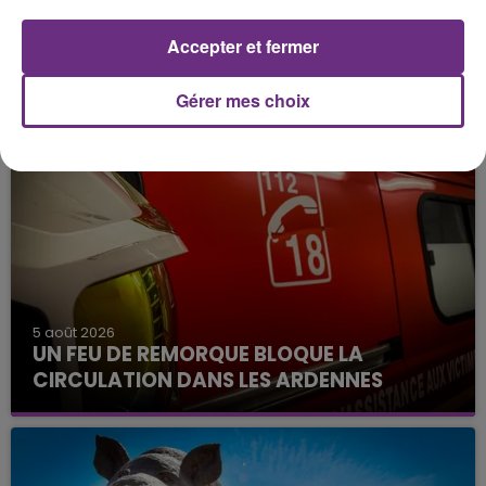
Yonne
Accepter et fermer
Gérer mes choix
FIL D'ACTU
5 août 2026
UN FEU DE REMORQUE BLOQUE LA
CIRCULATION DANS LES ARDENNES
Un feu de remorque s'est déclaré ce mercredi en
fin de matinée sur l'A34.