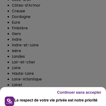
Côtes-d’Armor
Creuse
Dordogne
Eure
Finistère
Gers
Indre
Indre-et-Loire
Isère
Landes
Loir-et-cher
Loire
Haute-Loire
Loire-Atlantique
Loiret
Lozère
Continuer sans accepter
Maine-et-Loire
Le respect de votre vie privée est notre priorité
Manche