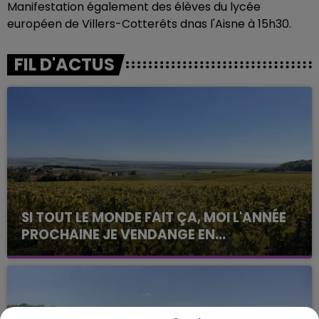
Manifestation également des élèves du lycée
européen de Villers-Cotterêts dnas l'Aisne à 15h30.
FIL D'ACTUS
SI TOUT LE MONDE FAIT ÇA, MOI L'ANNÉE
PROCHAINE JE VENDANGE EN...
La vendange en Champagne a débuté ce jeudi 6
août dans la commune de Montgueux (Aube). Du
jamais vu !