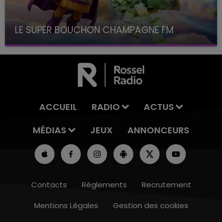
LE SUPER BOUCHON CHAMPAGNE FM
avec La Famille Champagne FM, à 8H10
ACCUEIL
RADIO
ACTUS
MÉDIAS
JEUX
ANNONCEURS
Contacts
Règlements
Recrutement
Mentions Légales
Gestion des cookies