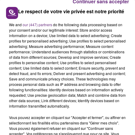
Continuer sans accepter
Le respect de votre vie privée est notre priorité
We and
our (447) partners
do the following data processing based on
your consent and/or our legitimate interest: Store and/or access
L'INSPECTION DU TRAVAIL RAPPELLE À
information on a device; Use limited data to select advertising; Create
L'ORDRE SUR LES CONDITIONS DE...
profiles for personalised advertising; Use profiles to select personalised
advertising; Measure advertising performance; Measure content
Alors que les dates de début des vendange 2026
performance; Understand audiences through statistics or combinations
s'est avéré être plus précoce que prévu,
of data from different sources; Develop and improve services; Create
l'inspection du Travail en profite pour rappeler
profiles to personalise content; Use profiles to select personalised
TITRES DIFFUSÉS
content; Use limited data to select content; Ensure security, prevent and
les conditions de...
detect fraud, and fix errors; Deliver and present advertising and content;
Save and communicate privacy choices. These technologies may
process personal data such as IP address and browsing data to offer
4h49
4h49
4h45
4h45
following functionalities: Identify devices based on information actively
requested; Use precise geolocation data; Match and combine data from
other data sources; Link different devices; Identify devices based on
information transmitted automatically.
Vous pouvez accepter en cliquant sur "Accepter et fermer", ou affiner en
sélectionnant les finalités et/ou partenaires dans "Gérer mes choix".
Vous pouvez également refuser en cliquant sur "Continuer sans
accepter". Vos préférences ne s'appliqueront que pour ce site. Vous