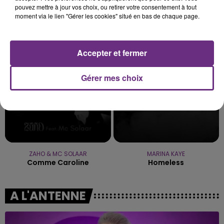
pouvez mettre à jour vos choix, ou retirer votre consentement à tout
moment via le lien "Gérer les cookies" situé en bas de chaque page.
METALLICA
OLIVIA RODRIGO
Nothing Else Matters.
Stupid Song
4h42
4h42
Accepter et fermer
4h39
4h39
Gérer mes choix
ZAHO & MC SOLAAR
MARINA KAYE
Comme Caroline
Homeless
A L'ANTENNE